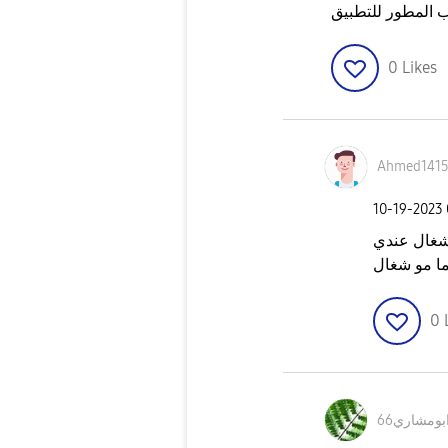
المطور للتطبيق
0
Likes
Ahmed141
‎10-19-2023
عندي stc pay
ما مو شغال
0
بومشاري66