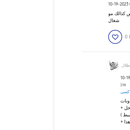
‎10-19-2023
ض كذالك مو
شغال
0
‎10-1
) in
ونات
+ تأكد من ان جهازك من الاجهزة المسجلة داخل
بط )
هذا