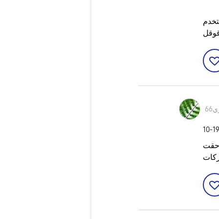
قوقل
66
‎10-1
 حقت
كات