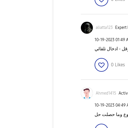
aliatta123
Expert 
‎10-19-2023
01:49 
قل - ادخال تلقائي
0
Likes
Ahmed1415
Activ
‎10-19-2023
04:49
وع وما حصلت حل