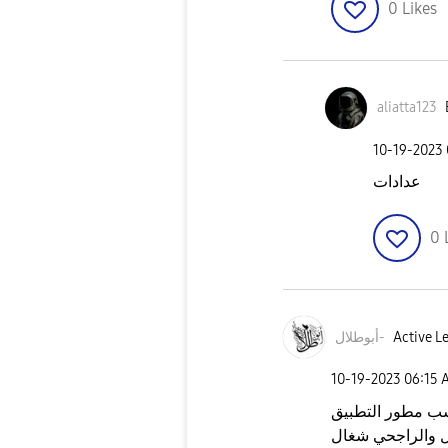
0
Likes
aliatta123
‎10-19-2023
عدادات
0
Active Le
أبوطلال-
‎10-19-2023
06:15 
ب مطور التطبيق
ل والراجحي شغال