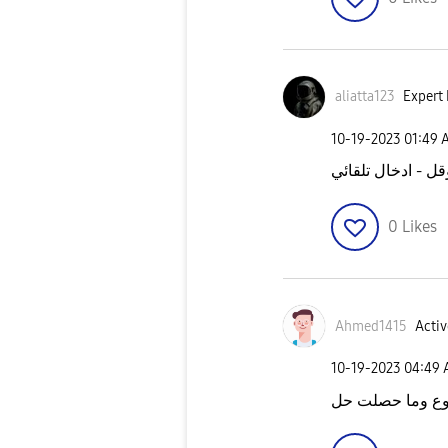
aliatta123
Expert 
‎10-19-2023
01:49 
قل - ادخال تلقائي
0
Likes
Ahmed1415
Activ
‎10-19-2023
04:49
وع وما حصلت حل