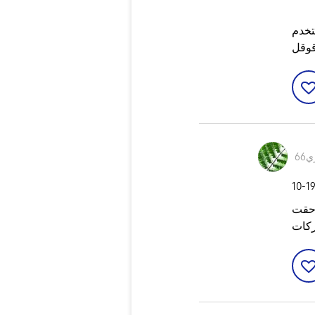
قوقل
66
‎10-1
 حقت
كات