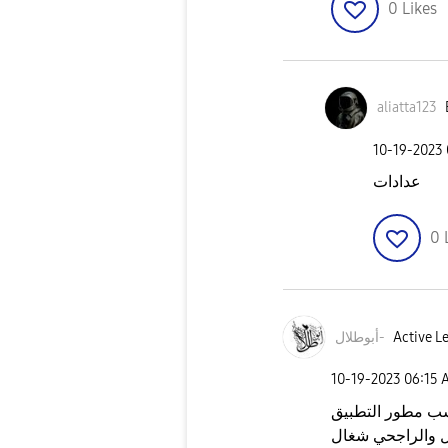
0
Likes
aliatta123
‎10-19-2023
عدادات
0
Active Le
أبوطلال-
‎10-19-2023
06:15 
ب مطور التطبيق
ل والراجحي شغال