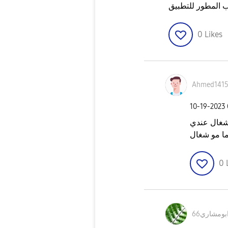
المطور للتطبيق
0
Likes
Ahmed141
‎10-19-2023
عندي stc pay
ما مو شغال
0
بومشاري66