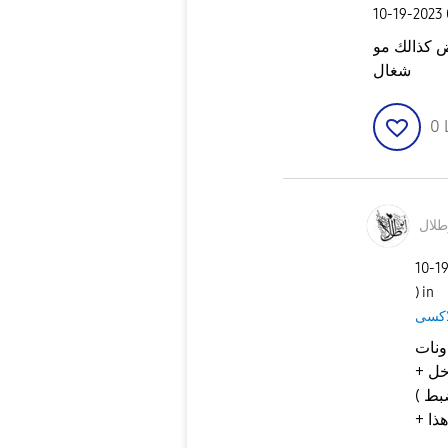
‎10-19-2023
ض كذالك مو
شغال
0
‎10-1
) in
ونات
+ تأكد من ان جهازك من الاجهزة المسجلة داخل
بط )
هذا