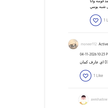
دعومه وانا
1
L
moneer112
Active
‎04-11-2026
10:23 
1
Like
axeshadow