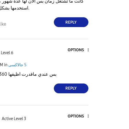
كانت ما تشتغل زمان بس الآن لها عدة شهور م
استخدمها بشكل شبه يومي.
REPLY
ike
OPTIONS
 Level 6
جالاكسى S
in
PM
اي عارف كمان D360 بس عندي ماقدرت اظيفها
REPLY
OPTIONS
Active Level 3