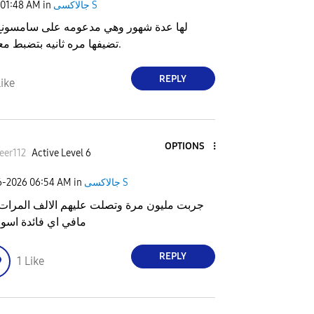
جالاكسى S
in
01:48 AM
لها عدة شهور وهي مدعومه على سامسونغ
تضيفها مره ثانيه بتضبط معك بإذن الله.
REPLY
ike
OPTIONS
eer112
Active Level 6
جالاكسى S
in
06:54 AM
6-2026
جربت مليون مرة وتصلت عليهم الالف المرات
مافي اي فائدة اسوء
REPLY
1
Like