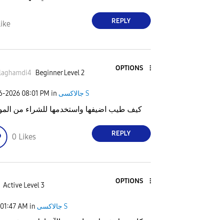
REPLY
ike
OPTIONS
laghamdi4
Beginner Level 2
جالاكسى S
in
08:01 PM
06-2026
كيف طيب اضيفها واستخدمها للشراء من المو
REPLY
0
Likes
OPTIONS
Active Level 3
جالاكسى S
in
01:47 AM