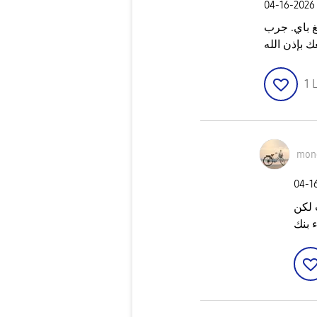
‎04-16-2026
 باي. جرب
1
L
mon
‎04-1
 لكن
 بنك