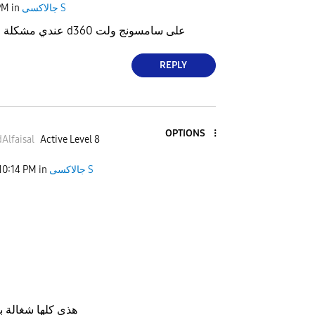
جالاكسى S
in
PM
عندي مشكلة ماقدر ادخل بطاقة d360 على سامسونج ولت
REPLY
OPTIONS
lfaisa
l
Active Level 8
جالاكسى S
in
10:14 PM
هذي كلها شغالة 