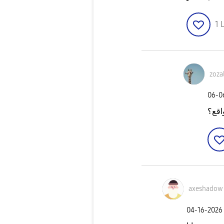
1
L
zoza
‎06-
اقع؟
axeshadow
‎04-16-2026