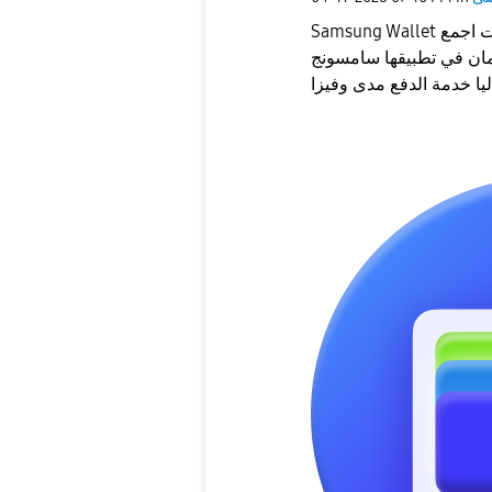
Samsung Wallet هو افضل وأمن تطبيق للدفع على الهواتف والساعات اجمع
مان في تطبيقها سامسونج