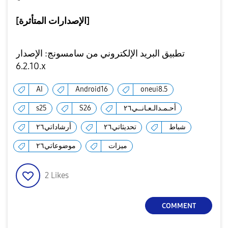
[الإصدارات المتأثرة]
تطبيق البريد الإلكتروني من سامسونج: الإصدار
6.2.10.x
AI
Android16
oneui8.5
أحـمـدالـعـانــي٢٦
S26
s25
شباط
تحديثاتي٢٦
أرشاداتي٢٦
ميزات
موضوعاتي٢٦
2
Likes
COMMENT