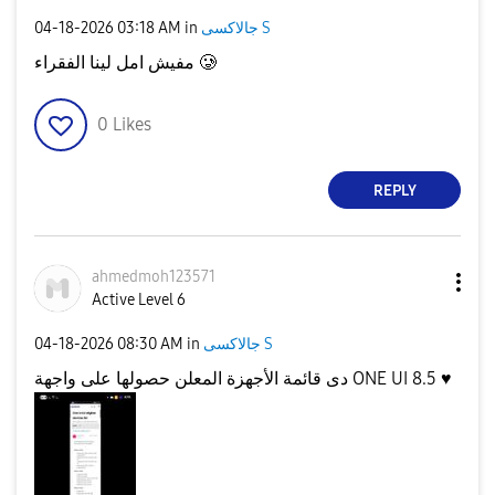
جالاكسى S
in
03:18 AM
‎04-18-2026
مفيش امل لينا الفقراء 🥲
0
Likes
REPLY
ahmedmoh123571
Active Level 6
جالاكسى S
in
08:30 AM
‎04-18-2026
♥️
دى قائمة الأجهزة المعلن حصولها على واجهة ONE UI 8.5