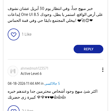
​خبر مبهج جداً، وفي انتظار يوم 30 أبريل عشان نشوف
إبداعات One UI 8.5 على أرض الواقع. استمر يا بطل، وجودك
❤
😊
🚀
❤️
بيخلي المجتمع دايمًا حي وفي قمة الحماس!
1
Like
REPLY
ahmedmoh123571
Active Level 6
جالاكسى S
in
11:44 AM
‎04-18-2026
اكثر شئ مبهج وجود أشخاص محترمين جدا وعندهم خبره
👍
👍
👍
❤️
♥️
♥️
🌹
🌹
كبيرة زى حضرتك