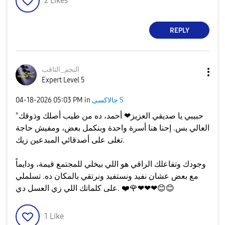
2
Likes
REPLY
النجم_الثاقب
Expert Level 5
جالاكسى S
in
05:03 PM
‎04-18-2026
"حبيبي يا صديقي العزيز❤ أحمد، ده من طيب أصلك وذوقك
العالي بس. إحنا هنا أسرة واحدة وبنكمل بعض، ومفيش حاجة
تغلى على أصدقائي المبدعين زيك.
​وجودك وتفاعلك الراقي هو اللي بيخلي للمجتمع قيمة، ودايماً
مع بعض عشان نفيد ونستفيد ونرتقي بالمكان ده. تسلملي
😊
😊
❤❤❤
🌹
❤️
على كلماتك اللي زي العسل دي.
1
Like