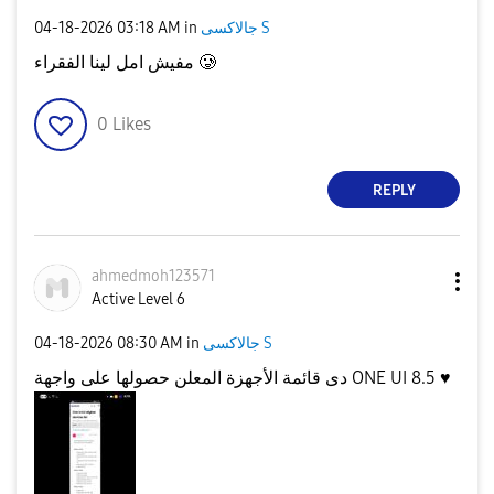
جالاكسى S
in
03:18 AM
‎04-18-2026
مفيش امل لينا الفقراء 🥲
0
Likes
REPLY
ahmedmoh123571
Active Level 6
جالاكسى S
in
08:30 AM
‎04-18-2026
♥️
دى قائمة الأجهزة المعلن حصولها على واجهة ONE UI 8.5