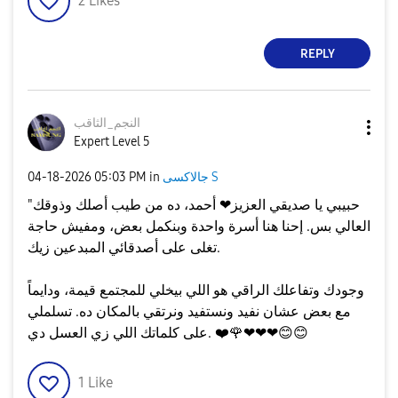
2
Likes
REPLY
النجم_الثاقب
Expert Level 5
جالاكسى S
in
05:03 PM
‎04-18-2026
"حبيبي يا صديقي العزيز❤ أحمد، ده من طيب أصلك وذوقك
العالي بس. إحنا هنا أسرة واحدة وبنكمل بعض، ومفيش حاجة
تغلى على أصدقائي المبدعين زيك.
​وجودك وتفاعلك الراقي هو اللي بيخلي للمجتمع قيمة، ودايماً
مع بعض عشان نفيد ونستفيد ونرتقي بالمكان ده. تسلملي
😊
😊
❤❤❤
🌹
❤️
على كلماتك اللي زي العسل دي.
1
Like