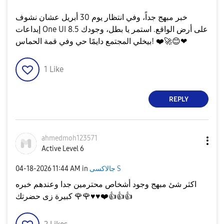
​خبر مبهج جداً، وفي انتظار يوم 30 أبريل عشان نشوف
إبداعات One UI 8.5 على أرض الواقع. استمر يا بطل، وجودك
❤
😊
🚀
❤️
بيخلي المجتمع دايمًا حي وفي قمة الحماس!
1
Like
REPLY
ahmedmoh123571
Active Level 6
جالاكسى S
in
11:44 AM
‎04-18-2026
اكثر شئ مبهج وجود أشخاص محترمين جدا وعندهم خبره
👍
👍
👍
❤️
♥️
♥️
🌹
🌹
كبيرة زى حضرتك