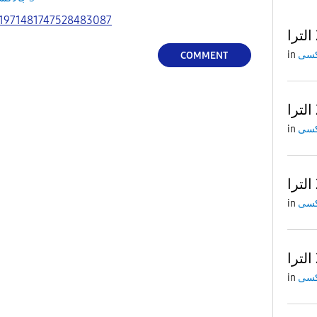
s/1971481747528483087
in
COMMENT
in
in
in