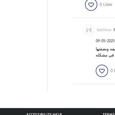
0
Likes
basiliooo
A
‎09-05-2025
ه ونضفتها
0
ACCESSIBILITY HELP
TERMS