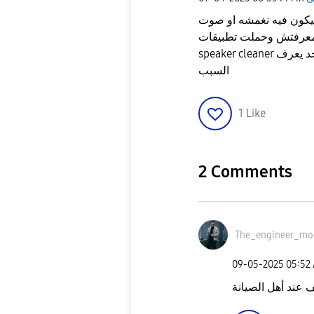
 بيكون فيه نغمشه او صوت
معرفتش وحملت تطبيقات
speaker cleaner وبرضوا نفس المشكله ولما بشغل اغاني بتظهر بردو حد يعرف
السبب
1
Like
2 Comments
The_engineer_mo
‎09-05-2025
05:52
عند أهل الصيانة