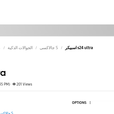
اسبيكر s24 ultra
جالاكسى S
الجوالات الذكية
م
اسب
:35 PM)
201
Views
OPTIONS
جالاكسى S