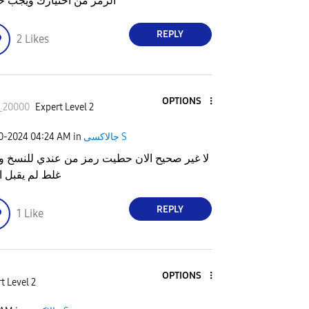
الرمز من أختيارك ويجب 
REPLY
2
Likes
OPTIONS
_20000
Expert Level 2
جالاكسى S
in
04:24 AM
30-2024
لا غير صحيح الان حطيت رمز من عندي للنسخ و
غلط لم يقبل ا
REPLY
1
Like
OPTIONS
t Level 2