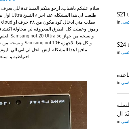
سلام عليكم ياشباب. ارجو منكم المساعدة للي يعرف ا
S21 
in
رموز. وعملت كل الطرق المعروفه لي محاولة اكتشاف
العلم اني ام
S24 
مافيها هذا المشكله. ايش الحل لي اني الي اليوم
in
احتياطيه و استعادة بدون حل هذا المشكله
in
سلة
s24
in