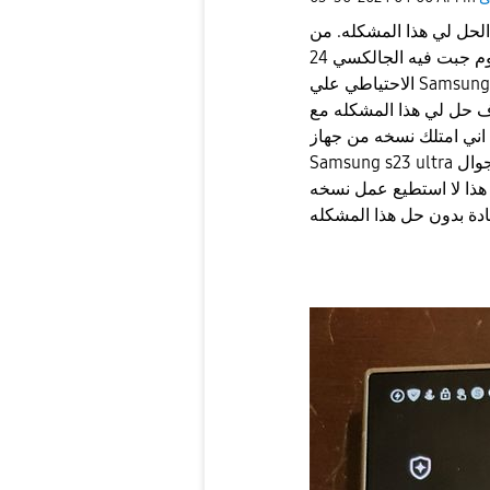
لحل لي هذا المشكله. من
اول يوم جبت فيه الجالكسي 24 Ultra طلعت لي هذا المشكله عند اجراء النسخ
الاحتياطي علي Samsung cloud يطلب مني ادخال كود مكون من ٢٨ حرف او
 حل لي هذا المشكله مع
تلك نسخه من جهاز Samsung not 20 Ultra 5g و نسخه من جهاز
Samsung s23 ultra و نسخه من جوال Samsung not 10+ و كل هذا الاجهزة
 هذا لا استطيع عمل نسخه