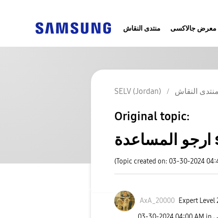
معرض جالاكسى
منتدى النقاش
نتدى النقاش
SELV (Jordan)
Original topic:
s2
(Topic created on: 03-30-2024 04
AxA_20000
Expert Level 
‎03-30-2024
04:00 AM
in