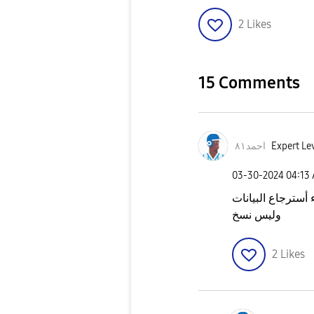
2
Likes
15 Comments
Expert Lev
احمد٨١
‎03-30-2024
04:13
 أسترجاع البيانات
وليس نسخ
2
Likes