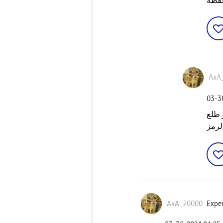
حفظه
AxA
‎03-
 طلع
لرمز
AxA_20000
Exper