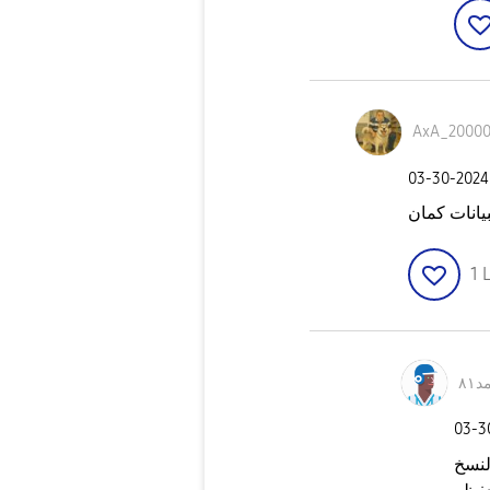
AxA_2000
‎03-30-2024
يانات كمان
1
L
٨١
‎03-
لنسخ