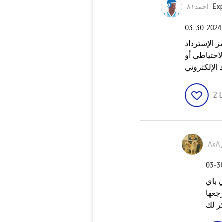
Exp
احمد٨١
‎03-30-2024
 الإسترداد
احتياطي أو
 الإلكتروني
2
AxA
‎03-
ي باي
جعها
ر لك