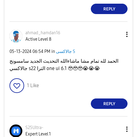
REPLY
ahmad_hamdan16
Active Level 8
‎05-13-2024
06:54 PM
in
جالاكسى S
الحمد لله تمام مشا ماشاءالله التحديث الجديد سامسونج
جالاكسي s22 الترا one ui 6.1 🥹🥹🥹
😭
😭
😭
1
Like
REPLY
S25Ultra-
Expert Level 1