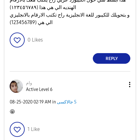
الهنديه الي هي هذا (١٢٣٤٥٦٧٨٩)
و بتحويلك للكيبور للغة الانجليزية راح تكتب الارقام بالانجليزي
الي هي (123456789)
0
Likes
REPLY
وام
Active Level 6
جالاكسى S
in
02:19 AM
‎08-25-2020
🤩
1
Like