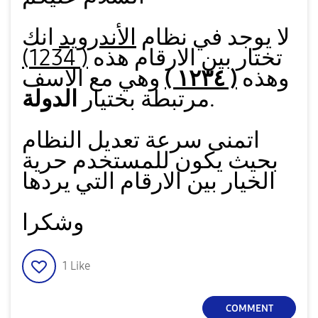
لا يوجد في نظام
الأندرويد
انك
تختار بين الارقام هذه
( 1234)
وهذه
( ١٢٣٤ )
وهي مع الاسف
.
مرتبطة بختيار
الدولة
اتمنى سرعة تعديل النظام
بحيث يكون للمستخدم حرية
الخيار بين الارقام التي يردها
وشكرا
1
Like
COMMENT