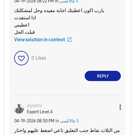
جالاكسى S
in
08:22 PM
‎04-19-2026
يارب اكون اعطيتك اجابة مفيده وحل لمشكلتك
اذا استفدت
اعطيني
قبلت الحل
View solution in context
0
Likes
REPLY
alyazory
Expert Level 4
جالاكسى S
in
08:30 PM
‎04-19-2026
من الثلاث نقاط جنب التعليق تاعي اضغط عليهم واختار