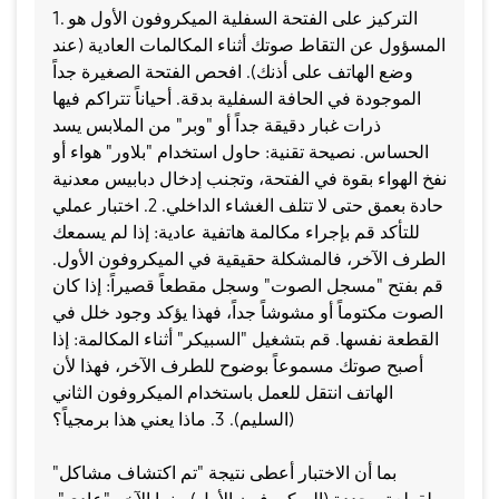
​1. التركيز على الفتحة السفلية ​الميكروفون الأول هو
المسؤول عن التقاط صوتك أثناء المكالمات العادية (عند
وضع الهاتف على أذنك). ​افحص الفتحة الصغيرة جداً
الموجودة في الحافة السفلية بدقة. أحياناً تتراكم فيها
ذرات غبار دقيقة جداً أو "وبر" من الملابس يسد
الحساس. ​نصيحة تقنية: حاول استخدام "بلاور" هواء أو
نفخ الهواء بقوة في الفتحة، وتجنب إدخال دبابيس معدنية
حادة بعمق حتى لا تتلف الغشاء الداخلي. ​2. اختبار عملي
للتأكد ​قم بإجراء مكالمة هاتفية عادية: إذا لم يسمعك
الطرف الآخر، فالمشكلة حقيقية في الميكروفون الأول.
​قم بفتح "مسجل الصوت" وسجل مقطعاً قصيراً: إذا كان
الصوت مكتوماً أو مشوشاً جداً، فهذا يؤكد وجود خلل في
القطعة نفسها. ​قم بتشغيل "السبيكر" أثناء المكالمة: إذا
أصبح صوتك مسموعاً بوضوح للطرف الآخر، فهذا لأن
الهاتف انتقل للعمل باستخدام الميكروفون الثاني
(السليم). ​3. ماذا يعني هذا برمجياً؟
​بما أن الاختبار أعطى نتيجة "تم اكتشاف مشاكل"