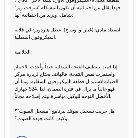
لقطعة محددة (الميكروفون الأول) بينما الآخر "عادي"،
فهذا يقلل من احتمالية أن تكون المشكلة "سوفت وير"
شامل، ويزيد من احتمالية أنها:
​انسداد مادي: (غبار أو أوساخ). ​عطل هاردوير: في فلاتة
الميكروفون السفلية.
​الخلاصة:
إذا قمت بتنظيف الفتحة السفلية جيداً وأعدت الاختبار
واستمرت نفس النتيجة، فالهاتف يحتاج لزيارة مركز
الصيانة لاستبدال قطعة الميكروفون السفلية. وبما أن
جهازك S24، فهو غالباً ما يزال في فترة الضمان، لذا
الأفضل التوجه للوكيل مباشرة ليتم إصلاحه مجاناً.
​هل جربت تسجيل صوتك ببرنامج "مسجل الصوت"؟
وكيف كانت جودة الصوت؟