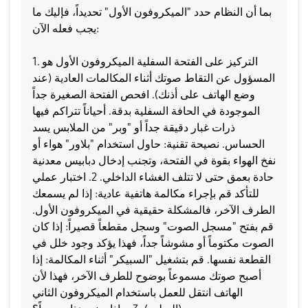
​بما أن النظام حدد "الميكروفون الأول" تحديداً، فإليك ما
يجب فعله الآن:
​1. التركيز على الفتحة السفلية ​الميكروفون الأول هو
المسؤول عن التقاط صوتك أثناء المكالمات العادية (عند
وضع الهاتف على أذنك). ​افحص الفتحة الصغيرة جداً
الموجودة في الحافة السفلية بدقة. أحياناً تتراكم فيها
ذرات غبار دقيقة جداً أو "وبر" من الملابس يسد
الحساس. ​نصيحة تقنية: حاول استخدام "بلاور" هواء أو
نفخ الهواء بقوة في الفتحة، وتجنب إدخال دبابيس معدنية
حادة بعمق حتى لا تتلف الغشاء الداخلي. ​2. اختبار عملي
للتأكد ​قم بإجراء مكالمة هاتفية عادية: إذا لم يسمعك
الطرف الآخر، فالمشكلة حقيقية في الميكروفون الأول.
​قم بفتح "مسجل الصوت" وسجل مقطعاً قصيراً: إذا كان
الصوت مكتوماً أو مشوشاً جداً، فهذا يؤكد وجود خلل في
القطعة نفسها. ​قم بتشغيل "السبيكر" أثناء المكالمة: إذا
أصبح صوتك مسموعاً بوضوح للطرف الآخر، فهذا لأن
الهاتف انتقل للعمل باستخدام الميكروفون الثاني