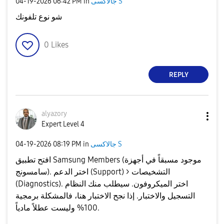
جالاكسى S
in
06:42 PM
‎04-19-2026
شو نوع تلفونك
0
Likes
REPLY
alyazory
Expert Level 4
جالاكسى S
in
08:19 PM
‎04-19-2026
​افتح تطبيق Samsung Members (موجود مسبقاً في أجهزة
سامسونج). ​اختر الدعم (Support) > التشخيصات
(Diagnostics). ​اختر الميكروفون. سيطلب منك النظام
التسجيل والاختبار. إذا نجح الاختبار هنا، فالمشكلة برمجية
100% وليست عطلاً مادياً. ​