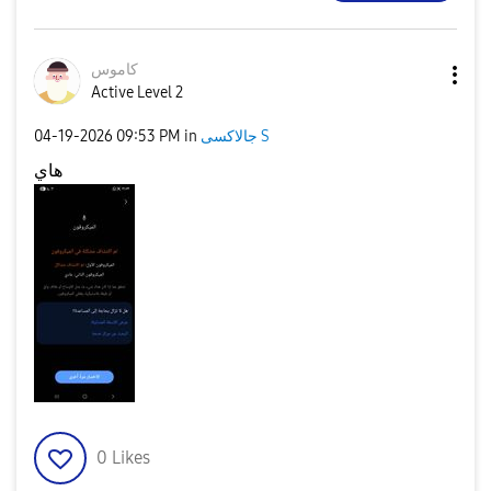
كاموس
Active Level 2
جالاكسى S
in
09:53 PM
‎04-19-2026
هاي
0
Likes