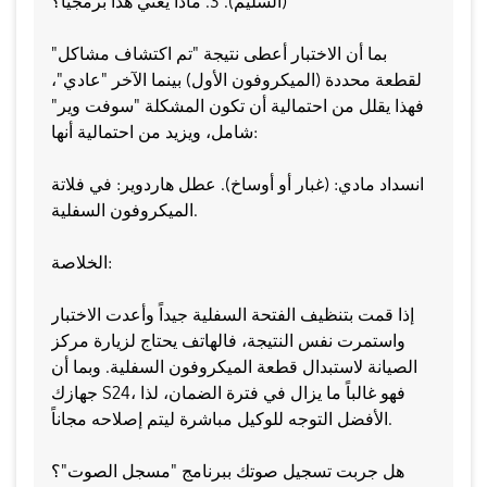
(السليم). ​3. ماذا يعني هذا برمجياً؟
​بما أن الاختبار أعطى نتيجة "تم اكتشاف مشاكل"
لقطعة محددة (الميكروفون الأول) بينما الآخر "عادي"،
فهذا يقلل من احتمالية أن تكون المشكلة "سوفت وير"
شامل، ويزيد من احتمالية أنها:
​انسداد مادي: (غبار أو أوساخ). ​عطل هاردوير: في فلاتة
الميكروفون السفلية.
​الخلاصة:
إذا قمت بتنظيف الفتحة السفلية جيداً وأعدت الاختبار
واستمرت نفس النتيجة، فالهاتف يحتاج لزيارة مركز
الصيانة لاستبدال قطعة الميكروفون السفلية. وبما أن
جهازك S24، فهو غالباً ما يزال في فترة الضمان، لذا
الأفضل التوجه للوكيل مباشرة ليتم إصلاحه مجاناً.
​هل جربت تسجيل صوتك ببرنامج "مسجل الصوت"؟