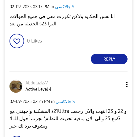
جالاكسى S
in
02:17 PM
‎02-09-2025
انا نفس الحكايه ولاكن تكررت معي في جميع الجوالات
الحديثه من بعد s23 الترا
0
Likes
REPLY
Abdulaziz77
Active Level 4
جالاكسى S
in
02:23 PM
‎02-09-2025
المشكلة واجهتني مع s21Ultra و 22 و 23 انتهت والآن رجعت
مع 25 والى الان مافيه تحديث للنظام٬ بجرب أحول للـ 4G
ونشوف برد لك خبر