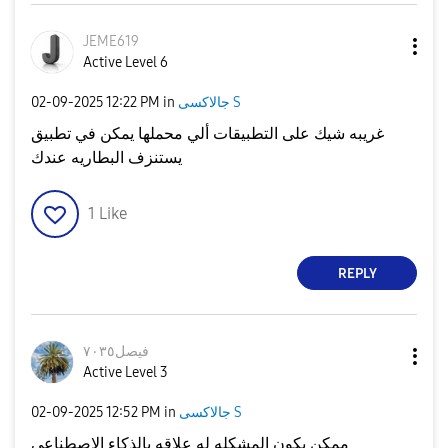
JEME619
Active Level 6
جالاكسى S
in
12:22 PM
‎02-09-2025
غريبه شيك على التطبيقات ألي محملها يمكن في تطبيق
يستنزف البطاريه عندك
1
Like
REPLY
فيصل٧٠٣٥
Active Level 3
جالاكسى S
in
12:52 PM
‎02-09-2025
ممكن يكون المشكله له علاقه بالذكاء الإصطناعي