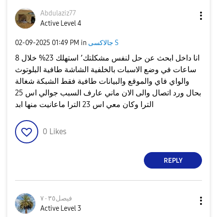
Abdulaziz77
Active Level 4
جالاكسى S
in
01:49 PM
‎02-09-2025
انا داخل ابحث عن حل لنفس مشكلتك٬ استهلك 23% خلال 8
ساعات في وضع الاسبات بالخلفية الشاشة طافية البلوتوث
والواي فاي والموقع والبيانات طافية فقط الشبكة شغالة
بحال ورد اتصال والى الان ماني عارف السبب جوالي اس 25
الترا وكان معي اس 23 الترا ماعانيت منها ابد
0
Likes
REPLY
فيصل٧٠٣٥
Active Level 3