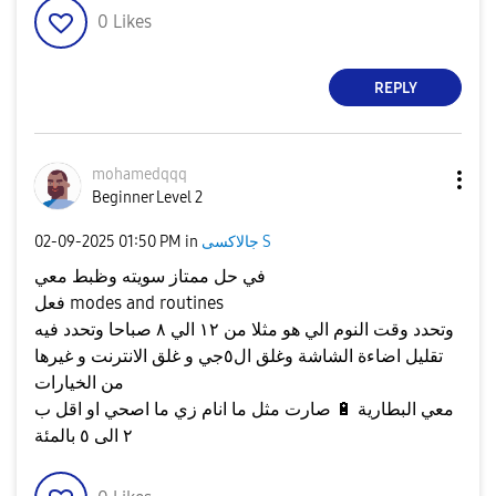
0
Likes
REPLY
mohamedqqq
Beginner Level 2
جالاكسى S
in
01:50 PM
‎02-09-2025
في حل ممتاز سويته وظبط معي
فعل modes and routines
وتحدد وقت النوم الي هو مثلا من ١٢ الي ٨ صباحا وتحدد فيه
تقليل اضاءة الشاشة وغلق ال٥جي و غلق الانترنت و غيرها
من الخيارات
معي البطارية
🔋
صارت مثل ما انام زي ما اصحي او اقل ب
٢ الى ٥ بالمئة