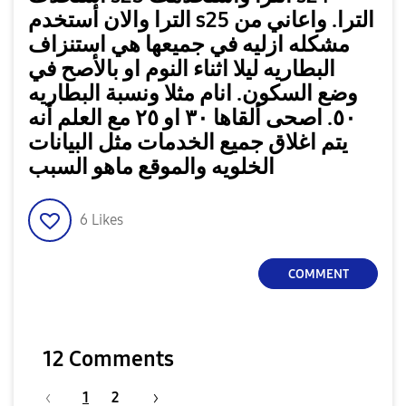
الترا والان أستخدم s25 الترا. واعاني من
مشكله ازليه في جميعها هي استنزاف
البطاريه ليلا اثناء النوم او بالأصح في
وضع السكون. انام مثلا ونسبة البطاريه
٥٠. اصحى ألقاها ٣٠ او ٢٥ مع العلم أنه
يتم اغلاق جميع الخدمات مثل البيانات
الخلويه والموقع ماهو السبب
6
Likes
COMMENT
12 Comments
1
2