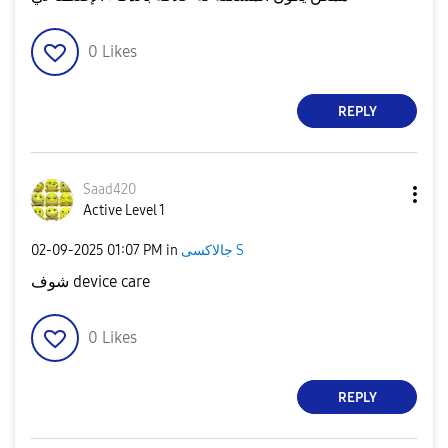
0
Likes
REPLY
Saad420
Active Level 1
جالاكسى S
in
01:07 PM
‎02-09-2025
شوف device care
0
Likes
REPLY