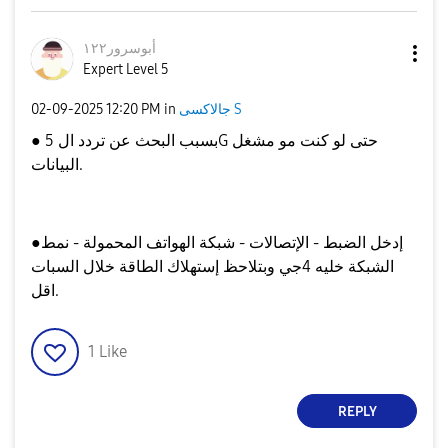
أبوسرور١٢٢
Expert Level 5
جالاكسى S
in
12:20 PM
‎02-09-2025
● بسبب البحث عن تردد ال 5G حتى لو كنت مو مشغل
البيانات.
●إدخل الضبط - الإتصالات - شبكة الهواتف المحمولة - نمط
الشبكة خليه 4جي وبتلاحظ إستهلاك الطاقة خلال السبات
اقل.
1
Like
REPLY