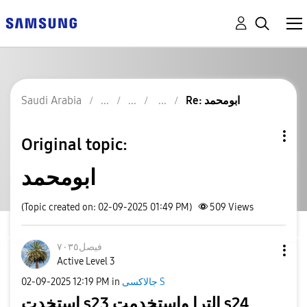
Re: ابومحمد
Saudi Arabia
Original topic:
ابومحمد
(Topic created on: 02-09-2025 01:49 PM)
509
Views
فيصل٧٠٣٥
Active Level 3
جالاكسى S
in
12:19 PM
‎02-09-2025
استخدت s23 الترا واستخدمت s24