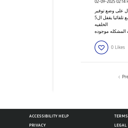
‎02-09-2025
02:14
ال على وضع توفير
الطاقه طبعا الوضع تلقائيا يقفل ال5g والسطوع والتطبيقات في
الخلفيه
ت المشكله موجوده
0
Likes
Pr
ACCESSIBILITY HELP
TERMS
PRIVACY
LEGAL