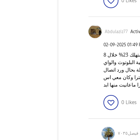
0
Likes
Abdulaziz77
Activ
‎02-09-2025
01:49
انا داخل ابحث عن حل لنفس مشكلتك٬ استهلك 23% خلال 8
 البلوتوث والواي
ة بحال ورد اتصال
لان ماني عارف السبب جوالي اس 25 الترا وكان معي اس
0
Likes
فيصل٧٠٣٥