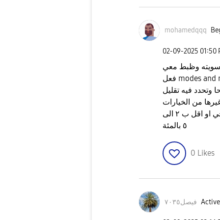
mohamedqqq
Beg
‎02-09-2025
01:50
سويته وظبط معي
modes and rou
وم الي هو مثلا من ١٢ الي ٨ صباحا وتحدد فيه تقليل
صارت مثل ما انام زي ما اصحي او اقل ب ٢ الى
٥ بالمئة
0
Likes
Active
فيصل٧٠٣٥