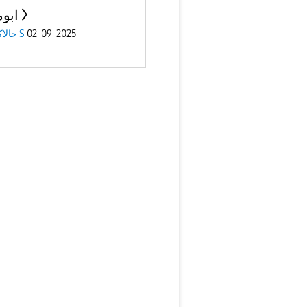
ابو
02-09-2025
جالاكسى S