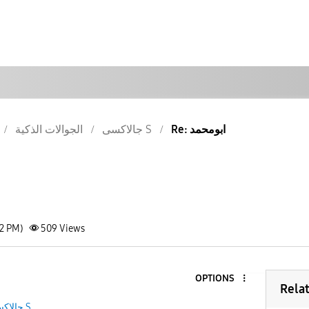
Re: ابومحمد
جالاكسى S
الجوالات الذكية
52 PM)
509
Views
OPTIONS
Rela
جالاكسى S