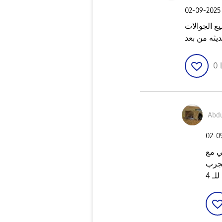
‎02-09-2025
ع الجوالات
0
Abdu
‎02-
 انتهت والآن
 والى الان مافيه تحديث للنظام٬ بجرب