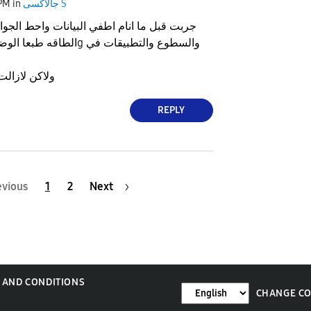
جالاكسى S
in
 PM
جربت قبل ما انام اطفي البيانات واحط الجو
ولاكن لازال
REPLY
evious
1
2
Next
 AND CONDITIONS
CHANGE C