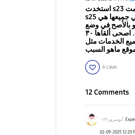
استخدت s23 الترا واستخدمت s24 الترا والان أستخدم
s25 الترا. واعاني من مشكله ازليه في جميعها هي
 او بالأصح في وضع
السكون. انام مثلا ونسبة البطاريه ٥٠. اصحى ألقاها ٣٠
ق جميع الخدمات مثل
لموقع ماهو السبب
6
Likes
12 Comments
Exper
أبوسرور١٢٢
‎02-09-2025
12:20 