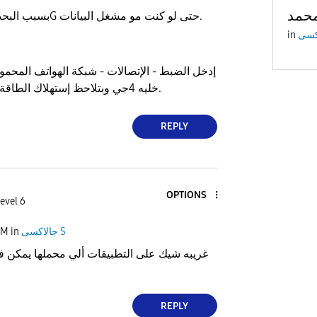
محمد
● بسبب البحث عن تردد ال 5G حتى لو كنت مو مشغل البيانات.
in
خليه 4جي وبتلاحظ إستهلاك الطاقة خلال السبات اقل.
REPLY
OPTIONS
evel 6
جالاكسى S
in
PM
غريبه شيك على التطبيقات ألي محملها يمكن 
REPLY