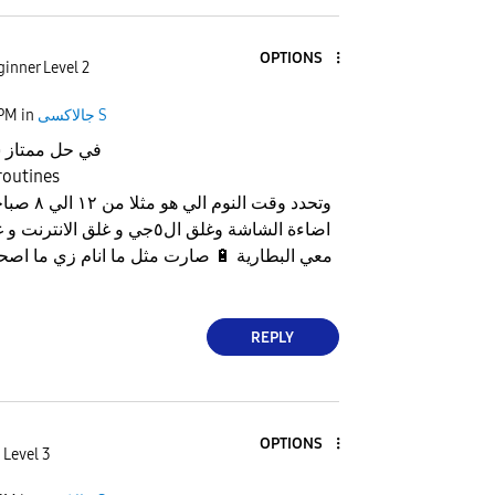
OPTIONS
inner Level 2
جالاكسى S
in
 PM
في حل ممتاز 
فعل tines
وتحدد وقت الن
اضاءة الشاشة وغلق ال٥جي و غلق الانترنت و غيرها من الخيارات
معي البطارية
🔋
REPLY
OPTIONS
 Level 3