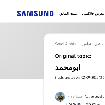
معرض جالاكسى
منتدى النقاش
منتدى النقاش
Saudi Arabia
Original topic:
ابومحمد
(Topic created on: 02-09-2025 12:
Active Level 3
فيصل٧٠٣٥
‎02-09-2025
12:19 PM
in