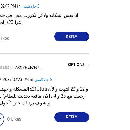
جالاكسى S
in
02:17 PM
انا نفس الحكايه ولاكن تكررت معي في جمي
الحديثه من بعد s23 الترا
REPLY
Likes
OPTIONS
laziz77
Active Level 4
جالاكسى S
in
02:23 PM
09-2025
المشكلة واجهتني مع s21Ultra و 22 و 23
رجعت مع 25
أحول للـ 4G ونشوف برد لك خبر
REPLY
0
Likes