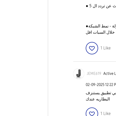
●إدخل الضبط - الإتصالات - شبكة الهواتف المحمولة - نمط الشبكة
1
Like
JEME619
Active L
‎02-09-2025
12:22 
في تطبيق يستنزف
البطاريه عندك
1
Like