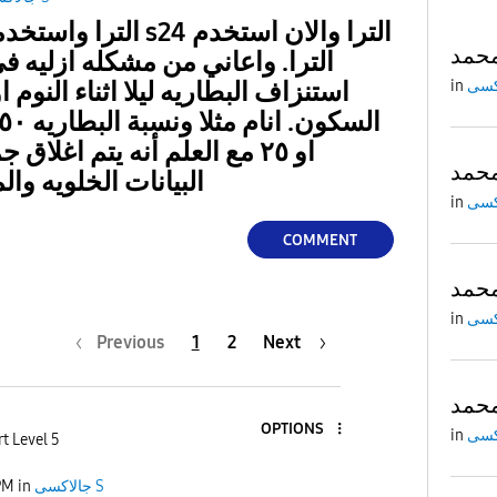
محمد
in
استنزاف البطاريه ليلا اثناء النوم
او ٢٥ مع العلم أنه يتم اغلا
محمد
البيانات الخلويه وا
in
COMMENT
محمد
in
Previous
1
2
Next
محمد
OPTIONS
in
t Level 5
جالاكسى S
in
PM