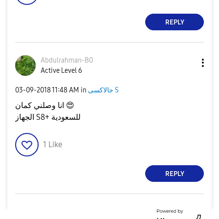
REPLY
Abdulrahman-B0
Active Level 6
‎03-09-2018
11:48 AM
in
جالاكسى S
انا وصلني كمان
😍
الجهاز S8+ للسعودية
1
Like
REPLY