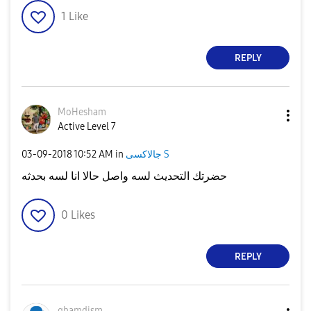
1
Like
REPLY
MoHesham
Active Level 7
‎03-09-2018
10:52 AM
in
جالاكسى S
حضرتك التحديث لسه واصل حالا انا لسه بحدثه
0
Likes
REPLY
ghamdism