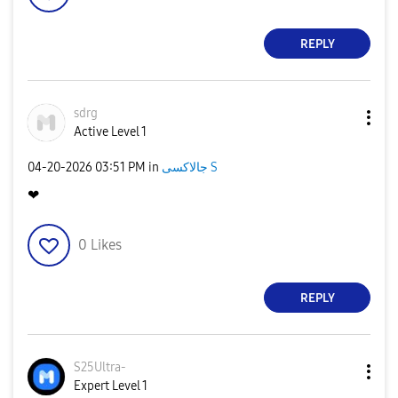
REPLY
sdrg
Active Level 1
جالاكسى S
in
03:51 PM
‎04-20-2026
❤
0
Likes
REPLY
S25Ultra-
Expert Level 1