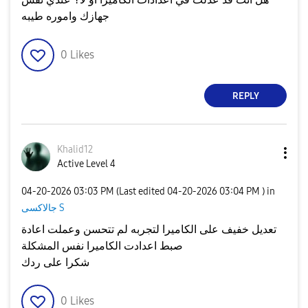
جهازك واموره طيبه
0
Likes
REPLY
Khalid12
Active Level 4
‎04-20-2026
03:03 PM
(Last edited
‎04-20-2026
03:04 PM
) in
جالاكسى S
تعديل خفيف على الكاميرا لتجربه لم تتحسن وعملت اعادة
صبط اعدادت الكاميرا نفس المشكلة
شكرا على ردك
0
Likes