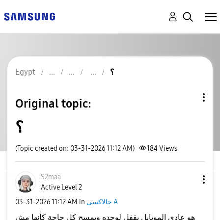
؟
Egypt
Original topic:
؟
(Topic created on: 03-31-2026 11:12 AM)
184
Views
S2maa
Active Level 2
جالاكسى A
in
11:12 AM
‎03-31-2026
هو عادي الموبايل يقفل لوحده ويمسح كل حاجة كأنها مش