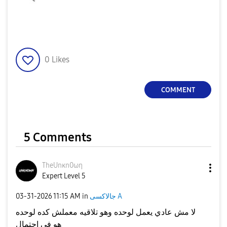
0
Likes
COMMENT
5 Comments
TheUnκn0ωη
Expert Level 5
جالاكسى A
in
11:15 AM
‎03-31-2026
لا مش عادي يعمل لوحده وهو تلاقيه معملش كده لوحده
هو في احتمال