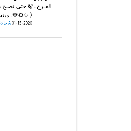
الفـرح..🍃 حتى نصبح دا
مبتسمين..💛🌻✨
جالاكسى A
01-15-2020