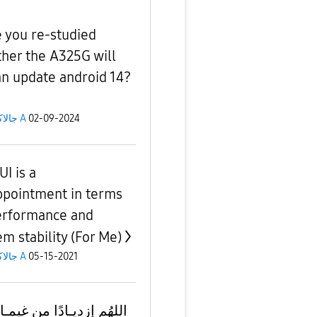
 you re-studied
her the A325G will
an update android 14?
جالاكسى A
02-09-2024
I is a
ppointment in terms
erformance and
em stability (For Me)
جالاكسى A
05-15-2021