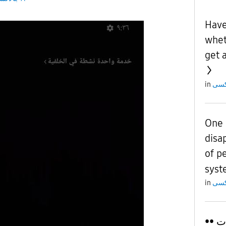
Have
whet
get 
in
One U
disa
of p
syst
in
•• ‏اللهُم إزديـادًا من غيمـات