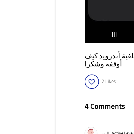
فية أندرويد كيف
أوقفه وشكرا
2
Likes
4 Comments
النس
Active Level