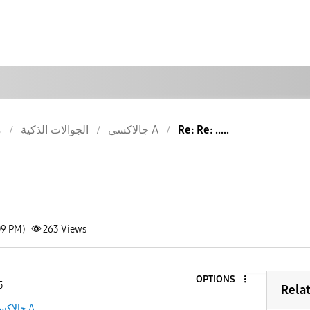
م
الجوالات الذكية
جالاكسى A
Re: Re: .....
09 PM)
263
Views
OPTIONS
5
Rela
جالاكسى A