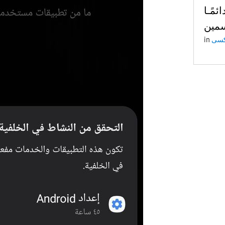
ئمًـا
in