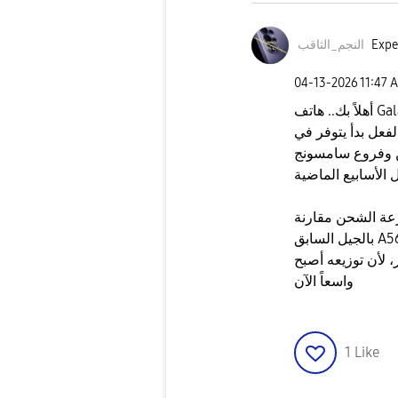
Expe
النجم_الثاقب
‎04-13-2026
11:47 
أهلاً بك.. هاتف Galaxy A57 5G تم إطلاقه رسمياً عالمياً في الربع
وهو بالفعل بدأ يتوفر في
ن وفروع سامسونج
رعة الشحن مقارنة
بالجيل السابق A56، وتقدر تتأكد من توافره في الفروع القريبة منك
، لأن توزيعه أصبح
واسعاً الآن
1
Like