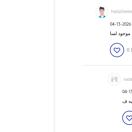
HallalSeeke
‎04-13-2026
 موجود لسا
0
nad
‎04-1