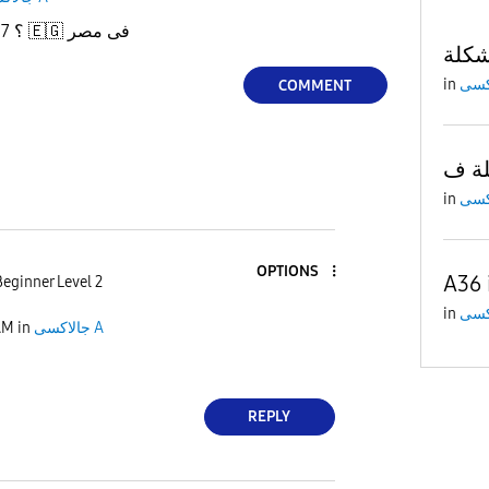
موعد نزول samsung A 57 فى مصر
🇪🇬
؟
in
COMMENT
in
OPTIONS
A36 
eginner Level 2
in
جالاكسى A
in
AM
REPLY