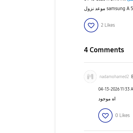
2
Likes
4 Comments
nadamohamed2
B
‎04-13-2026
11:33 
اه موجود
0
Likes