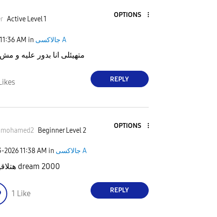
OPTIONS
r
Active Level 1
جالاكسى A
in
11:36 AM
متهيئلى انا بدور عليه و مش
REPLY
Likes
OPTIONS
amohamed2
Beginner Level 2
جالاكسى A
in
11:38 AM
3-2026
هتلاقيه ف dream 2000
REPLY
1
Like