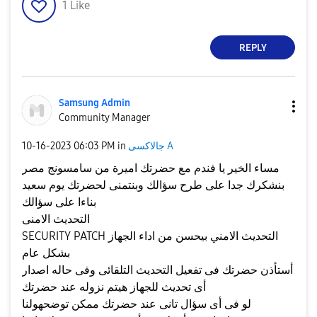
1
Like
REPLY
Samsung Admin
Community Manager
جالاكسى A
in
06:03 PM
‎10-16-2023
مساء الخير يا فندم مع حضرتك اميرة من سامسونج مصر
بنشكرك جدا على طرح سؤالك وبنتمنى لحضرتك يوم سعيد
بناءا على سؤالك
التحديث الامنى
SECURITY PATCH التحديث الامني بيحسن من اداء الجهاز
بشكل عام
أستأذن حضرتك فى تفعيل التحديث التلقائى وفى حاله اصدار
أى تحديث للجهاز هيتم نزوله عند حضرتك
لو فى أى سؤال تانى عند حضرتك ممكن توضحهولنا