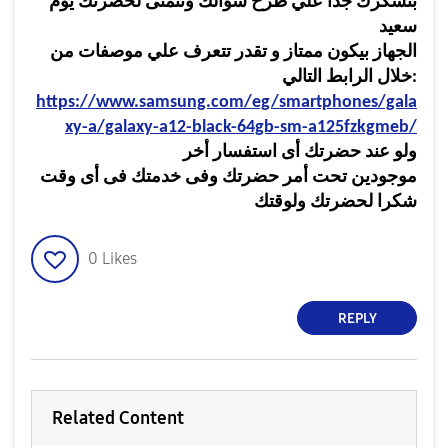
بنشكرك
جدا
علي
طرح
سؤالك
ونتمنى
لحضرتك
يوم
سعيد
الجهاز بيكون ممتاز و تقدر تتعرف علي موصفات من
خلال الرابط التالي:
https://www.samsung.com/eg/smartphones/gala
xy-a/galaxy-a12-black-64gb-sm-a125fzkgmeb/
ولو
عند
حضرتك
أى
استفسار
أخر
موجودين
تحت
أمر
حضرتك
وفى
خدمتك
فى
أى
وقت
شكرا
لحضرتك
ولوقتك
0
Likes
REPLY
Related Content