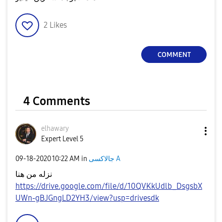
2
Likes
COMMENT
4 Comments
elhawary
Expert Level 5
‎09-18-2020
10:22 AM
in
جالاكسى A
نزله من هنا
https://drive.google.com/file/d/10QVKkUdlb_DsgsbX
UWn-gBJGngLD2YH3/view?usp=drivesdk