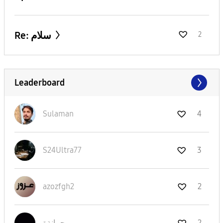
Re: سلام
2
Leaderboard
Sulaman
4
S24Ultra77
3
azozfgh2
2
جمانةة
2