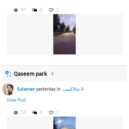
47
0
2
APPLY
Qaseem park
Sulaman
yesterday
in
جالاكسى A
View Post
32
0
2