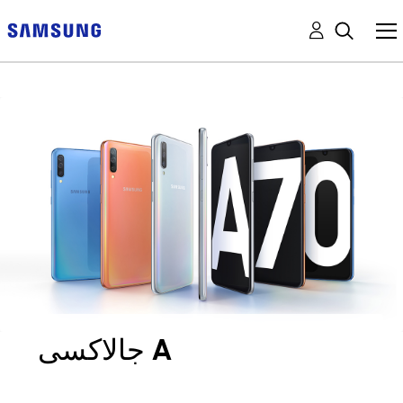
جالاكسى A