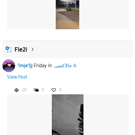
Fie2i
1mje1jj
Friday
in
جالاكسى A
View Post
20
0
0