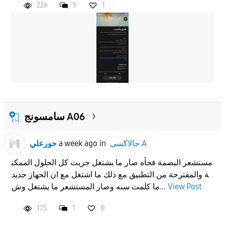
226
5
1
سامسونج A06
حورعلي
a week ago
in
جالاكسى A
مستشعر البصمة فجأه صار ما يشتغل جربت كل الحلول الممكن
ة والمقترحة من التطبيق مع ذلك ما اشتغل مع ان الحهاز جديد
ما كلمت سنه وصار المستشعر ما يشتغل وش...
View Post
175
1
0