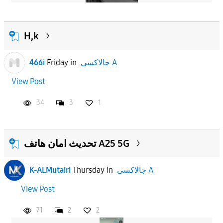
H,k
466i
Friday
in
جالاكسى A
View Post
34
3
1
تحديث امان هاتف A25 5G
K-ALMutairi
Thursday
in
جالاكسى A
View Post
71
2
2