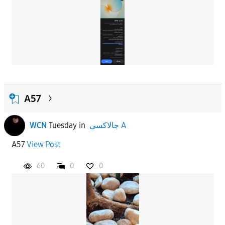
A57
WCN
Tuesday
in
جالاكسى A
A57
View Post
60
0
0