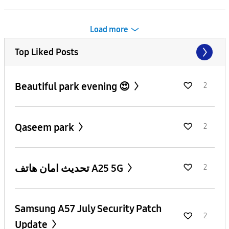
Load more
Top Liked Posts
Beautiful park evening 😍
2
Qaseem park
2
تحديث امان هاتف A25 5G
2
Samsung A57 July Security Patch
2
Update