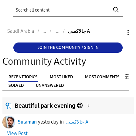
Saudi Arabia
جالاكسى A
JOIN THE COMMUNITY / SIGN IN
Community Activity
RECENT TOPICS
MOST LIKED
MOST COMMENTS
SOLVED
UNANSWERED
FILTER:
Beautiful park evening 😍
From
Sulaman
yesterday
in
جالاكسى A
To
View Post