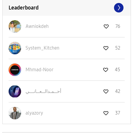
Leaderboard
Awniokdeh
76
System_Kitchen
52
Mhmad-Noor
45
نـــي
أحــمـدالــعــا
42
alyazory
37