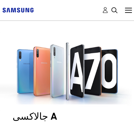
جالاكسى A