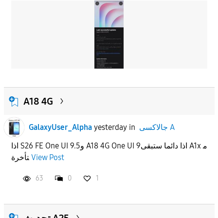
A18 4G
GalaxyUser_Alpha
yesterday
in
جالاكسى A
اذا S26 FE One UI 9.5و A18 4G One UI 9اذا دائما ستبقى A1x م
تأخرة
View Post
63
0
1
تحديث A25