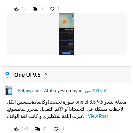
12
0
1
One UI 9.5
GalaxyUser_Alpha
yesterday
in
جالاكسى A
وكالعادةسنسبق الكل(صورة تحديث one ui 8.5 معدلة لتبدو 9.5
و 17تم التعديل بمحرر سامسونج)لاحظت مشكلة في التحديثاذا
غيرت اللغة للانكليزي و كانت لغة الهاتف...
View Post
132
21
0