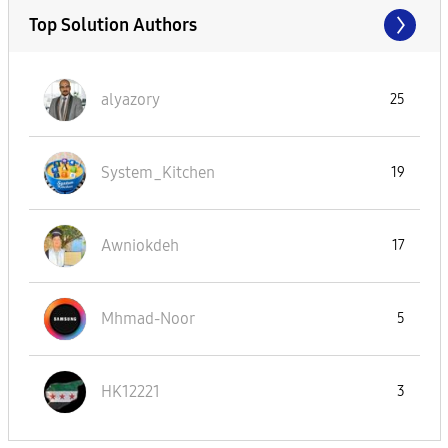
Top Solution Authors
alyazory
25
System_Kitchen
19
Awniokdeh
17
Mhmad-Noor
5
HK12221
3