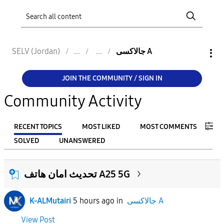
SELV (Jordan)
جالاكسى A
JOIN THE COMMUNITY / SIGN IN
Community Activity
RECENT TOPICS
MOST LIKED
MOST COMMENTS
SOLVED
UNANSWERED
FILTER:
تحديث امان هاتف A25 5G
From
K-ALMutairi
5 hours ago
in
جالاكسى A
To
View Post