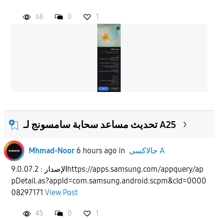
68
0
1
APPLY
تحديث مساعد سحابة سامسونج لـ A25
Mhmad-Noor
6 hours ago
in
جالاكسى A
الإصدار : 9.0.07.2https://apps.samsung.com/appquery/ap
pDetail.as?appId=com.samsung.android.scpm&cId=0000
08297171
View Post
45
0
1