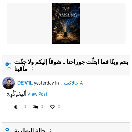
بنتم وبنّا فما ابتلّت جوراحنا .. شوقاً إليكم ولا جفّت
مآقينا
جالاكسى A
in
yesterday
ᎠᎬᏉᎥᏞ
View Post
أُلَمِجُدِلَأُوِيْ
20
0
0
حالة البطارية