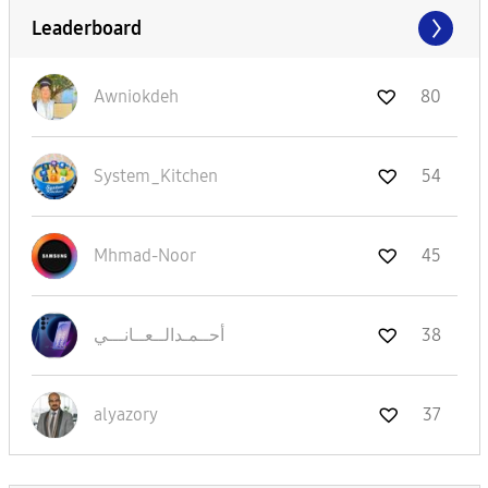
Leaderboard
Awniokdeh
80
System_Kitchen
54
Mhmad-Noor
45
38
أحــمـدالــعــا
نـــي
alyazory
37