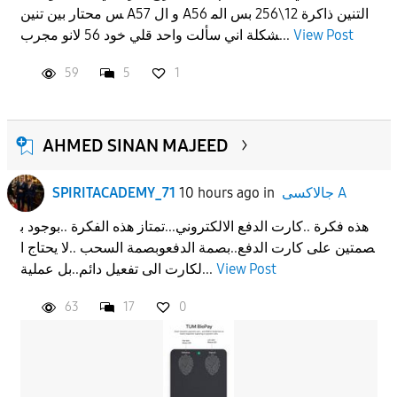
س محتار بين تنين A57 و ال A56 التنين ذاكرة 12\256 بس الم
APPLY
View Post
شكلة اني سألت واحد قلي خود 56 لانو مجرب...
59
5
1
AHMED SINAN MAJEED
جالاكسى A
in
10 hours ago
SPIRITACADEMY_71
هذه فكرة ..كارت الدفع الالكتروني...تمتاز هذه الفكرة ..بوجود ب
صمتين على كارت الدفع..بصمة الدفعوبصمة السحب ..لا يحتاج ا
View Post
لكارت الى تفعيل دائم..بل عملية...
63
17
0