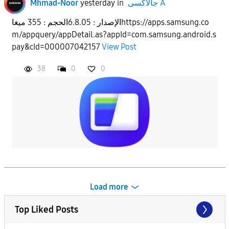
جالاكسى A
in
yesterday
Mhmad-Noor
الإصدار : 6.8.05الحجم : 355 ميغاhttps://apps.samsung.co
m/appquery/appDetail.as?appId=com.samsung.android.s
pay&cId=000007042157
View Post
38
0
0
Load more
Top Liked Posts