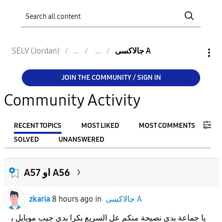
جالاكسى A
SELV (Jordan)
JOIN THE COMMUNITY / SIGN IN
Community Activity
RECENT TOPICS
MOST LIKED
MOST COMMENTS
SOLVED
UNANSWERED
FILTER:
A57 او A56
From
جالاكسى A
in
8 hours ago
zkaria
To
يا جماعة بدي نصيحة منكم عل السريع بكرا بدي جيب موبايل ب