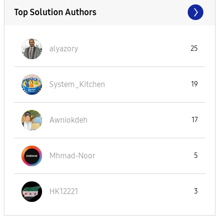
Top Solution Authors
alyazory
25
System_Kitchen
19
Awniokdeh
17
Mhmad-Noor
5
HK12221
3