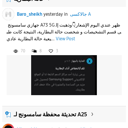
جالاكسى A
in
yesterday
Baro_sheikh
جهازي سامسونج A73 5G ظهر عندي اليوم الإشعار👇وذهبت إل
ى قسم التشخيصات و شخصت حالة البطارية، النتيجة كانت طب
View Post
يعية حالة البطارية عادي...
70
8
3
تحديثة محفظة سامسونج لـ A25