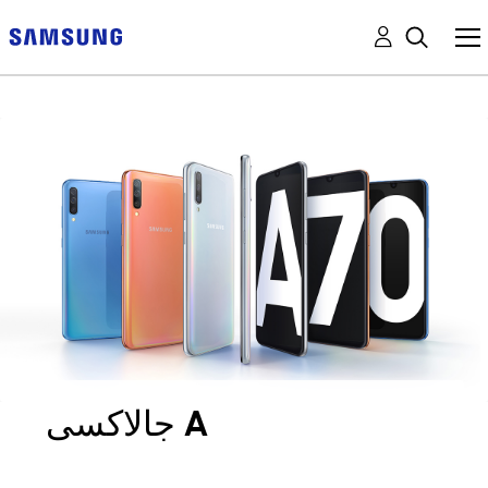
جالاكسى A