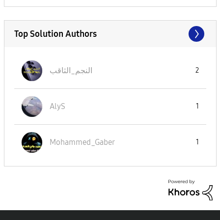
Top Solution Authors
النجم_الثاقب
2
AlyS
1
Mohammed_Gaber
1