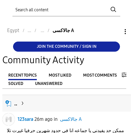
جالاكسى A
Egypt
JOIN THE COMMUNITY / SIGN IN
Community Activity
RECENT TOPICS
MOST LIKED
MOST COMMENTS
SOLVED
UNANSWERED
FILTER:
..
From
جالاكسى A
in
26m ago
123sara
To
ممكن حد يفيدني يا جماعه انا في حدود شهرين حرفيا غيرت تلا