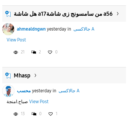
هل شاشة a17من سامسونج زى شاشة a56
جالاكسى A
in
yesterday
ahmealdngwn
View Post
21
2
0
Mhasp
جالاكسى A
in
yesterday
محسب
View Post
صباح.امنجة
13
0
1