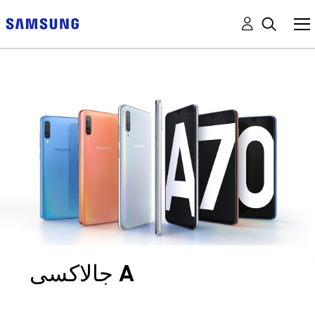
جالاكسى A