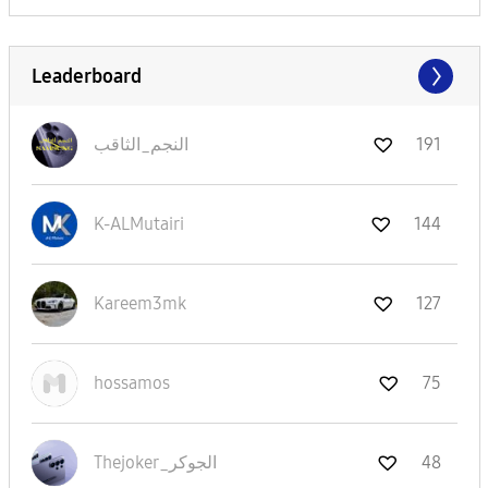
Leaderboard
191
النجم_الثاقب
K-ALMutairi
144
Kareem3mk
127
hossamos
75
48
Thejoker_الجوكر