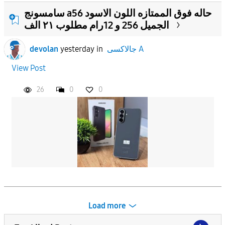
سامسونج a56 حاله فوق الممتازه اللون الاسود
الجميل 256 و 12رام مطلوب ٢١ الف
جالاكسى A
in
yesterday
devolan
View Post
26
0
0
Load more