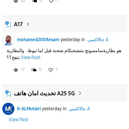
42
0
1
A17
جالاكسى A
in
yesterday
mohamed2004esam
هو بطاريةسامسونج بتتشحنكام شحنة قبل اما تبوظ. والبطارية
View Post
تنفخ؟؟
17
0
1
تحديث امان هاتف A25 5G
جالاكسى A
in
yesterday
K-ALMutairi
View Post