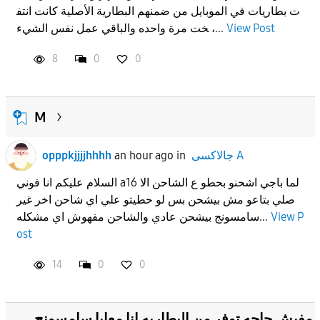
ت بطاريات في الموبايل من ضمنهم البطارية الأصلية كانت انتف
APPLY
View Post
خت مرة واحده والباقي عمل نفس الشيء ،...
8
0
0
M
جالاكسى A
in
an hour ago
opppkjjjjhhhh
السلام عليكم انا فوني a16 لما باجي اشحنو بحطو ع الشاحن الا
صلي بتاعو مش بيشحن بس لو حطيتو علي اي شاحن اخر غير
View P
سامسونج بيشحن عادي والشاحن مفهوش اي مشكله...
ost
14
0
0
مفيش حاجه توفر من البطاريه انا معايا سامسونج