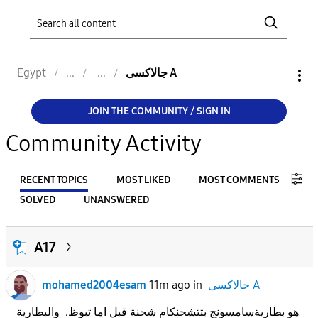
جالاكسى A
Egypt
JOIN THE COMMUNITY / SIGN IN
Community Activity
RECENT TOPICS
MOST LIKED
MOST COMMENTS
SOLVED
UNANSWERED
FILTER:
A17
From
جالاكسى A
in
11m ago
mohamed2004esam
To
هو بطاريةسامسونج بتتشحنكام شحنة قبل اما تبوظ. والبطارية