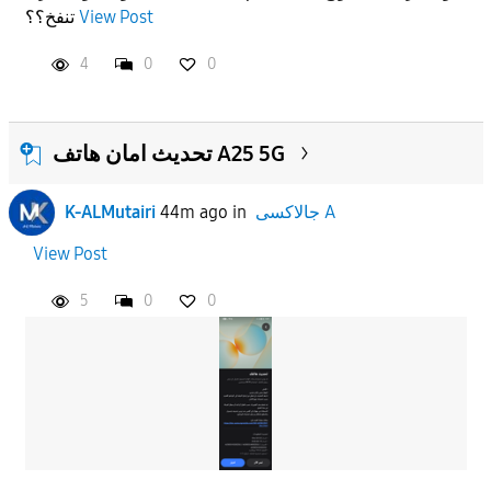
View Post
تنفخ؟؟
APPLY
4
0
0
تحديث امان هاتف A25 5G
جالاكسى A
in
44m ago
K-ALMutairi
View Post
5
0
0