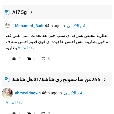
A17 5g
جالاكسى A
in
44m ago
Mohamed_Badr
بطارية بتخلص بسرعه اي سبب حتي بعد تخديث امني نفس قص
ة فون بطاريته مش احسن حاجهده اي فون قديم احسن منه ف
View Post
بطارية
4
0
0
هل شاشة a17من سامسونج زى شاشة a56
جالاكسى A
in
46m ago
ahmealdngwn
View Post
9
2
0