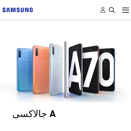
جالاكسى A