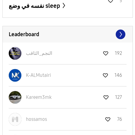
5
نفسه في وضع sleep
Leaderboard
192
النجم_الثاقب
K-ALMutairi
146
Kareem3mk
127
hossamos
76