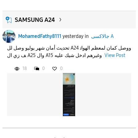
SAMSUNG A24
جالاكسى A
in
yesterday
MohamedFathy8111
تحديث أمان شهر يوليو وصل لل A24 ووصل كمان لمعظم الهوات
View Post
ف زي ال A25 وال A15 وغيرهم ادخل شيك عليه
18
0
0