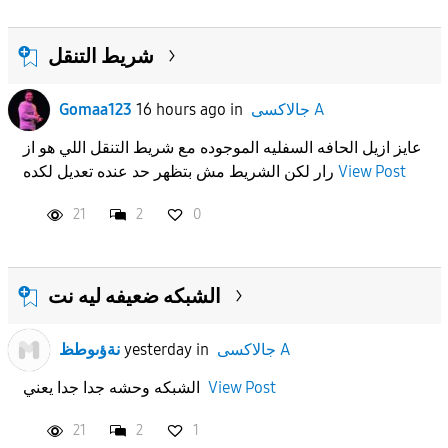
شريط التنقل
جالاكسى A
in
16 hours ago
Gomaa123
عايز ازيل الحافه السفليه الموجوده مع شريط التنقل اللي هو از
View Post
رار لكن الشريط مش بتظهر حد عنده تعديل لكده
21
2
0
الشبكه ضعيفه ليه نت
جالاكسى A
in
yesterday
نةؤىوطظ
View Post
الشبكه وحشه جدا جدا يعني
21
2
1