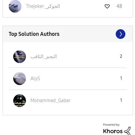
48
Thejoker_الجوكر
Top Solution Authors
النجم_الثاقب
2
AlyS
1
Mohammed_Gaber
1