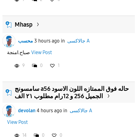
Mhasp
جالاكسى A
in
3 hours ago
محسب
View Post
صباح.امنجة
9
0
1
سامسونج a56 حاله فوق الممتازه اللون الاسود
الجميل 256 و 12رام مطلوب ٢١ الف
جالاكسى A
in
4 hours ago
devolan
View Post
14
0
0