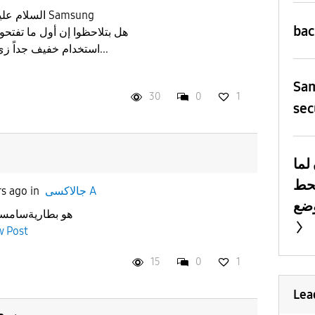
السلام عليك
ba
استخدام خفيف جداً زي (الكتابة في محادثة أو تصفح...
Sa
30
0
1
sec
لما
يحط
جالاكسى A
in
rs ago
هو بطاريةسامسو
w Post
15
0
1
Lea