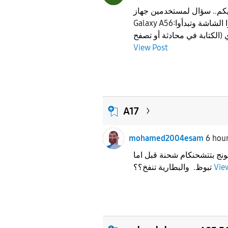
م.. سؤال لمستخدمين جهاز Samsung
Galaxy A56:هل بتلاحظوا إن أول ما تفتحوا الشاشة وتبدأوا
View Post
A17
mohamed2004esam
6 hou
نج بتتشحنكام شحنة قبل اما
Vie
تبوظ. والبطارية تنفخ؟؟