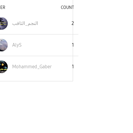
SER
COUNT
2
النجم_الثاقب
AlyS
1
Mohammed_Gaber
1