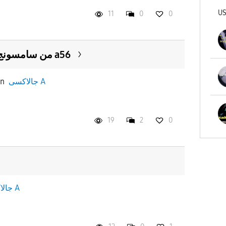
U
11
0
0
هل شاشة a17من سامسونج زى شاشة a56
جالاكسى A
in
19
2
0
جالاكسى A