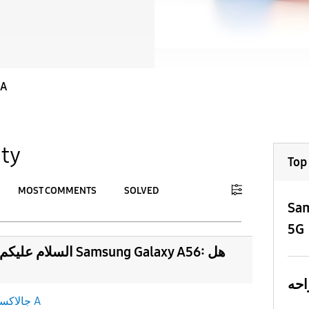
جالاكسى
ty
Top
MOST COMMENTS
SOLVED
Sam
To
5G
APPLY
السلام عليكم.. سؤال 
جالاكسى A