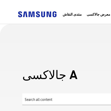
معرض جالاكسى
منتدى النقاش
جالاكسى A