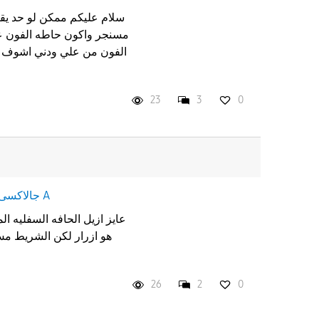
سلام عليكم ممكن لو حد يق
مسنجر واكون حاطه الفون ع
الفون من علي ودني اشوف 
23
3
0
جالاكسى A
عايز ازيل الحافه السفليه ا
هو ازرار لكن الشريط مش
26
2
0