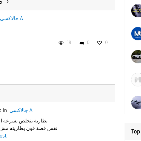
تح
جالاكسى A
18
0
0
جالاكسى A
in
o
بطارية بتخلص بسرعه ا
نفس قصة فون بطاريته مش 
Top
ost