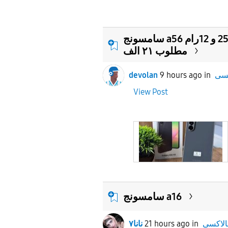
سامسونج a56 حاله فوق الممتازه اللون الاسود الجميل 256 و 12رام
مطلوب ٢١ الف
devolan
9 hours ago
in
View Post
سامسونج a16
in
21 hours ago
نانا٧