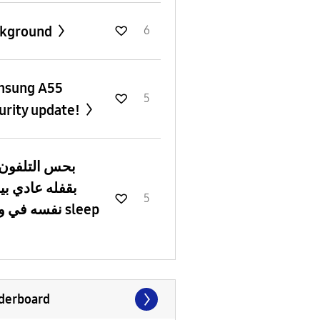
ckground
6
msung A55
5
urity update!
بحس التلفون 
بقفله عادي ب
5
نفسه في وضع sleep
derboard