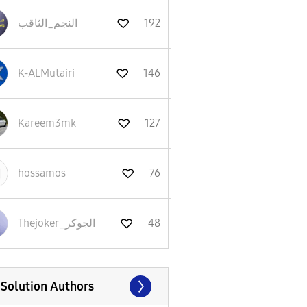
192
النجم_الثاقب
K-ALMutairi
146
Kareem3mk
127
hossamos
76
48
Thejoker_الجوكر
 Solution Authors