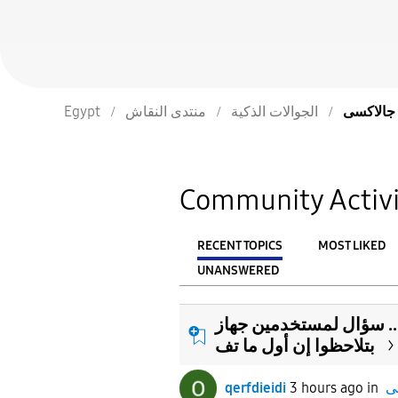
 A
الجوالات الذكية
منتدى النقاش
Egypt
Community Activi
RECENT TOPICS
MOST LIKED
UNANSWERED
From
FILTER:
لمستخدمين جهاز Samsung Galaxy A56: هل
بتلاحظوا إن أول ما تف
qerfdieidi
3 hours ago
in