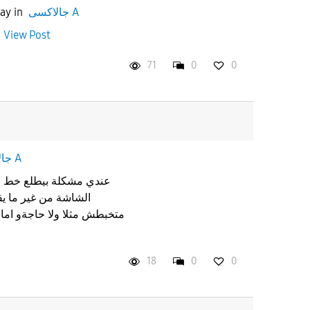
day
in
جالاكسى A
0
View Post
71
0
0
جالاكسى A
عندي مشكلة بيطلع خط 
الشاشة من غير ما يق
متخبطش مثلا ولا حاجةو اما 
18
0
0