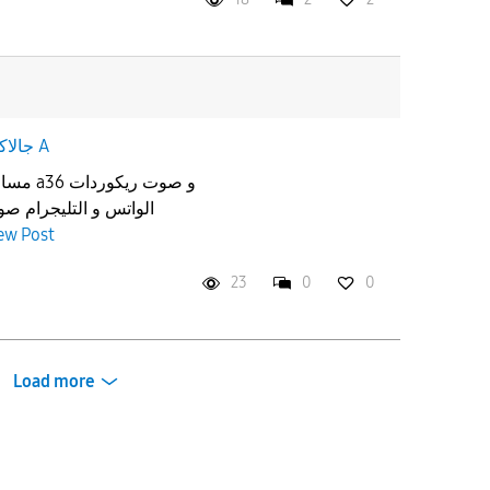
جالاكسى A
و صوت ر
الواتس و التليجرام صو
ew Post
23
0
0
Load more