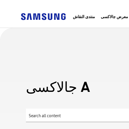
معرض جالاكسى
منتدى النقاش
جالاكسى A