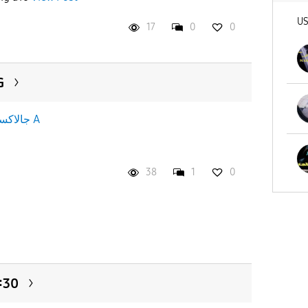
U
17
0
0
5G
جالاكسى A
38
1
0
 0:30