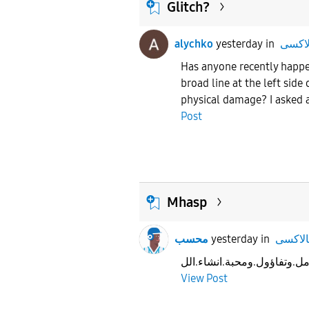
Glitch?
alychko
yesterday
in
Has anyone recently happe
broad line at the left side
physical damage? I asked a
Post
Mhasp
محسب
yesterday
in
ل.وتفاؤول.ومحبة.انشاء.الل
View Post