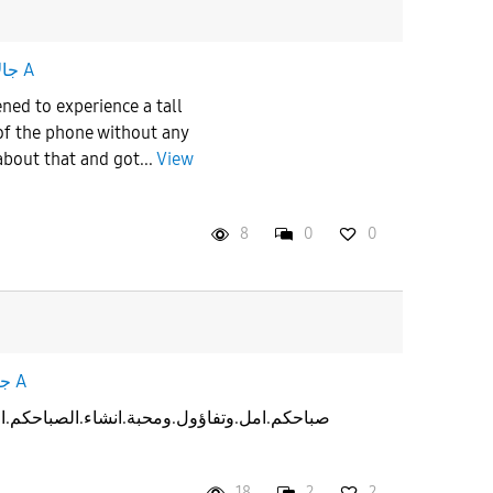
جالاكسى A
ned to experience a tall
 of the phone without any
bout that and got...
View
8
0
0
جالاكسى A
صباحكم.امل.وتفاؤول.ومحبة.انشاء.الصباحكم.ام
18
2
2