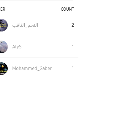
SER
COUNT
النجم_الثاقب
2
AlyS
1
Mohammed_Gaber
1