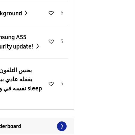
ckground
6
msung A55
5
urity update!
بحس التلفون 
بقفله عادي ب
5
نفسه في وضع sleep
derboard