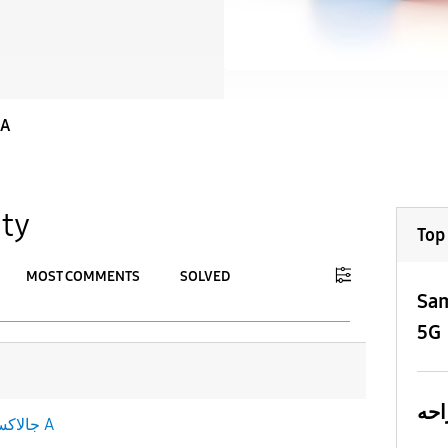
جالاك A
ty
Top
MOST COMMENTS
SOLVED
Sam
To
5G
APPLY
جالاكسى A