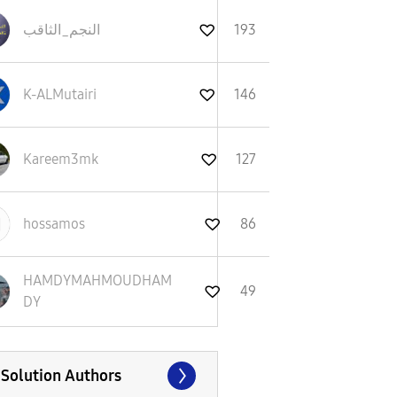
النجم_الثاقب
193
K-ALMutairi
146
Kareem3mk
127
hossamos
86
HAMDYMAHMOUDHAM
49
DY
 Solution Authors