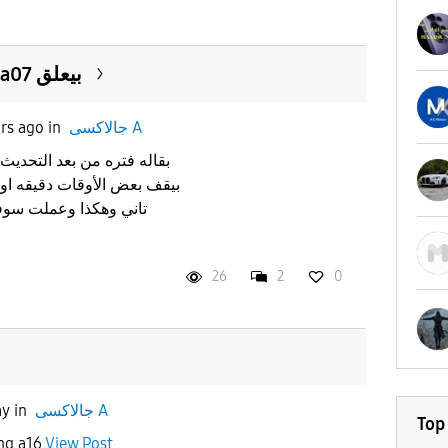
التاتش في هاتف سامونج a07 بيعلق
rs ago
in
جالاكسى A
بيقف بعض الأوقات دقيقه او
تاني وهكذا وعملت سوف
26
2
0
ay
in
جالاكسى A
Top
msung a16
View Post