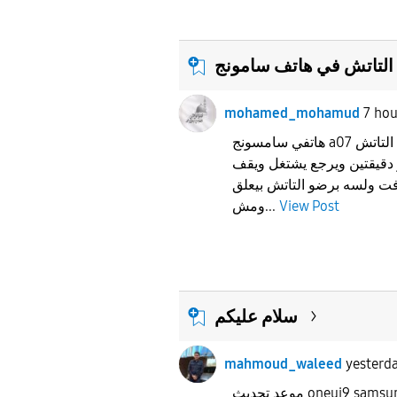
mohamed_mohamud
7 hou
هاتفي سامسونج a07 بقاله فتره من بعد التحديث التاتش
 دقيقتين ويرجع يشتغل ويقف
ت ولسه برضو التاتش بيعلق
ومش...
View Post
سلام عليكم
mahmoud_waleed
yesterd
موعد تحديث oneui9 sa