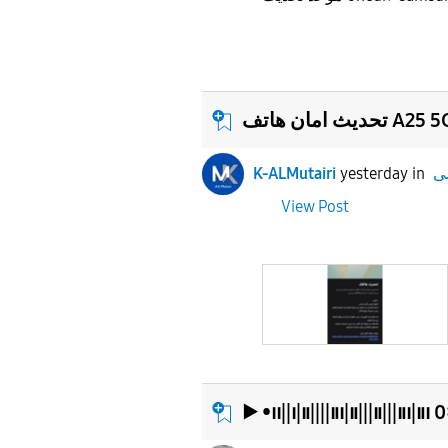
تحديث امان هاتف A25 
K-ALMutairi
yesterday
in
View Post
▶︎ •၊၊||၊|။||||။၊|။|||။|||။၊|။၊