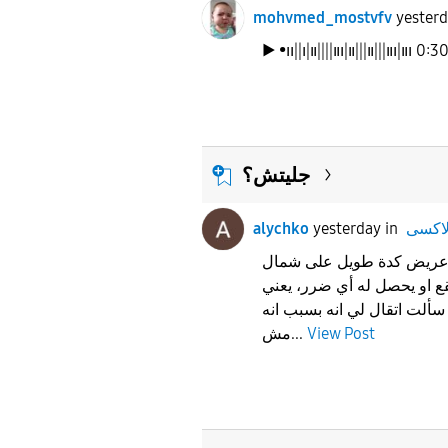
mohvmed_mostvfv
yester
▶︎ •၊၊||၊|။||||။၊|။|||။|||။၊|။၊ 0:3
جليتش؟
alychko
yesterday
in
عريض كدة طويل على شمال
ع او يحصل له أي ضرر، يعني
سألت اتقال لي انه بسبب انه
مش...
View Post