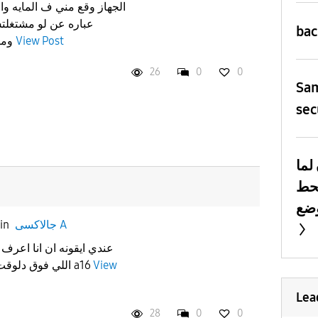
الجهاز وقع مني ف المايه و
عباره عن لو مشتغلتش
ba
ومفيش منهم اي فايده اعمل اي
View Post
26
0
0
Sa
sec
لما
يحط
in
جالاكسى A
عندي ايقونه ان انا اعرف
اللي فوق دلوقت مش موجوده في سامسونج a16
View
Lea
28
0
0