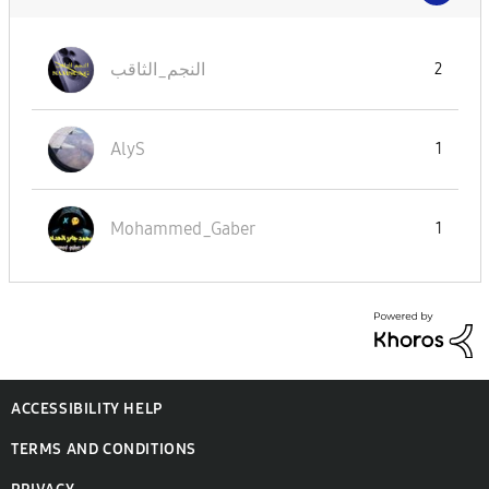
النجم_الثاقب
2
AlyS
1
Mohammed_Gaber
1
ACCESSIBILITY HELP
TERMS AND CONDITIONS