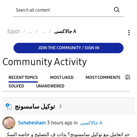
جالاكسى A
Egypt
JOIN THE COMMUNITY / SIGN IN
Community Activity
RECENT TOPICS
MOST LIKED
MOST COMMENTS
SOLVED
UNANSWERED
FILTER:
توكيل سامسونج
From
جالاكسى A
in
3 hours ago
Sohahesham
To
حد اتعامل مع توكيل سامسونج؟ بذات ف التصليح و خاصه السك