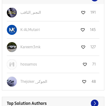
191
النجم_الثاقب
K-ALMutairi
145
Kareem3mk
127
hossamos
71
48
Thejoker_الجوكر
Top Solution Authors