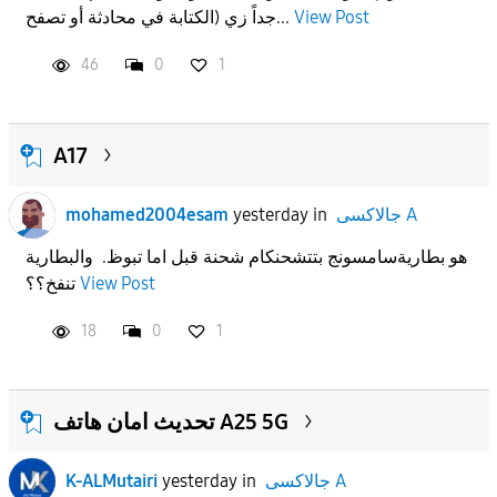
View Post
جداً زي (الكتابة في محادثة أو تصفح...
46
0
1
A17
جالاكسى A
in
yesterday
mohamed2004esam
هو بطاريةسامسونج بتتشحنكام شحنة قبل اما تبوظ. والبطارية
View Post
تنفخ؟؟
18
0
1
تحديث امان هاتف A25 5G
جالاكسى A
in
yesterday
K-ALMutairi