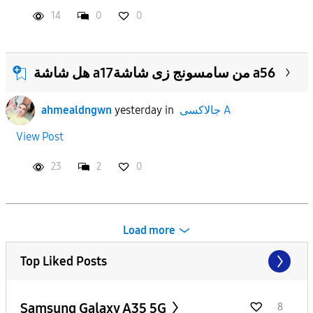
14
0
0
هل شاشة a17من سامسونج زى شاشة a56
جالاكسى A
in
yesterday
ahmealdngwn
View Post
23
2
0
Load more
Top Liked Posts
Samsung Galaxy A35 5G
8