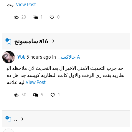
View Post
وت
APPLY
20
1
0
سامسونج a16
جالاكسى A
in
5 hours ago
نانا٧
حد جرب التحديث الامني الاخير ال بعد التحديث لان ملاحظه الب
طاريه بقت زي الزفت والاول كانت البطاريه كويسه جدا هل ده
View Post
ليه علاقه
50
5
1
..