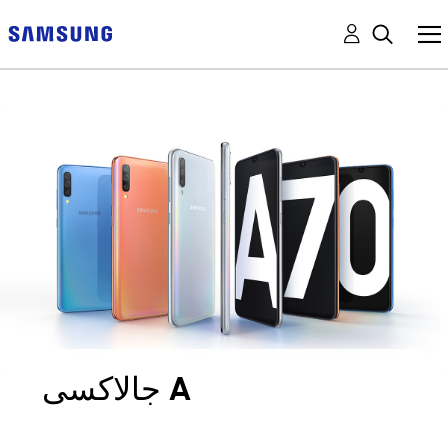
جالاكسى A