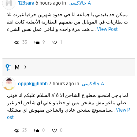
جالاكسى A
in
6 hours ago
123sara
ممكن حد يفيدني يا جماعه انا في حدود شهرين حرفيا غيرت تلا
ت بطاريات في الموبايل من ضمنهم البطارية الأصلية كانت انتف
View Post
خت مرة واحده والباقي عمل نفس الشيء ،...
33
9
1
M
جالاكسى A
in
7 hours ago
opppkjjjjhhhh
السلام عليكم انا فوني a16 لما باجي اشحنو بحطو ع الشاحن الا
صلي بتاعو مش بيشحن بس لو حطيتو علي اي شاحن اخر غير
View P
سامسونج بيشحن عادي والشاحن مفهوش اي مشكله...
ost
23
0
0