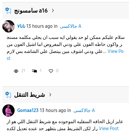
سامسونج a16
جالاكسى A
in
13 hours ago
نانا٧
سلام عليكم ممكن لو حد يقولي ايه سبب ان يجلي مكلمه مسنج
ر واكون حاطه الفون علي ودني المفروض اما اشيل الفون من
View Po
علي ودني اشوف مين بيتصل علي الشاشه بس لازم...
st
21
1
0
شريط التنقل
جالاكسى A
in
13 hours ago
Gomaa123
عايز ازيل الحافه السفليه الموجوده مع شريط التنقل اللي هو از
View Post
رار لكن الشريط مش بتظهر حد عنده تعديل لكده