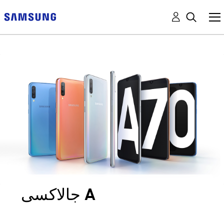
جالاكسى A