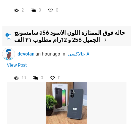
2
0
0
APPLY
سامسونج a56 حاله فوق الممتازه اللون الاسود
الجميل 256 و 12رام مطلوب ٢١ الف
جالاكسى A
in
an hour ago
devolan
View Post
10
0
0