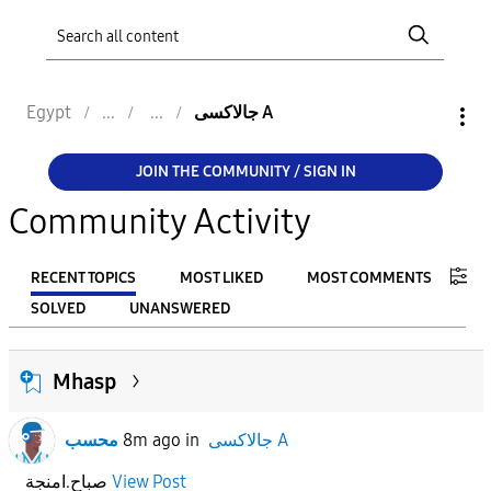
جالاكسى A
Egypt
JOIN THE COMMUNITY / SIGN IN
Community Activity
RECENT TOPICS
MOST LIKED
MOST COMMENTS
SOLVED
UNANSWERED
FILTER:
Mhasp
From
جالاكسى A
in
8m ago
محسب
To
View Post
صباح.امنجة