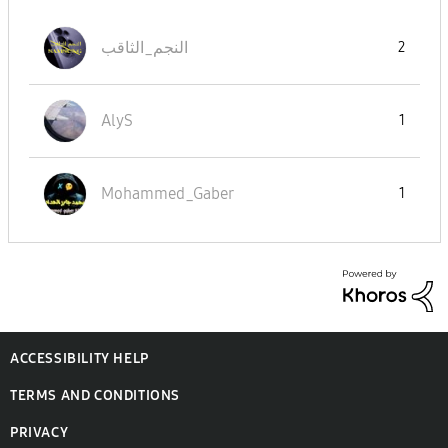
النجم_الثاقب
2
AlyS
1
Mohammed_Gaber
1
ACCESSIBILITY HELP
TERMS AND CONDITIONS
PRIVACY