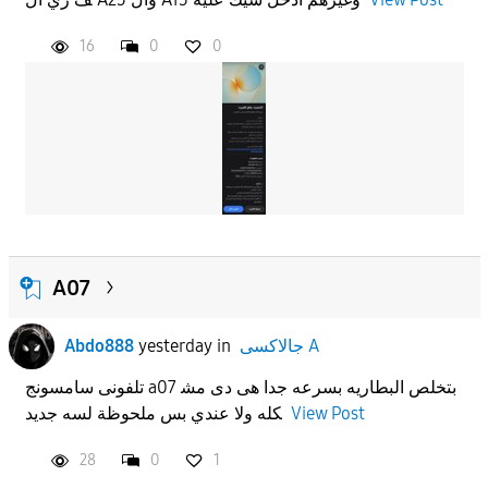
16
0
0
A07
جالاكسى A
in
yesterday
Abdo888
تلفونى سامسونج a07 بتخلص البطاريه بسرعه جدا هى دى مش
View Post
كله ولا عندي بس ملحوظة لسه جديد
28
0
1