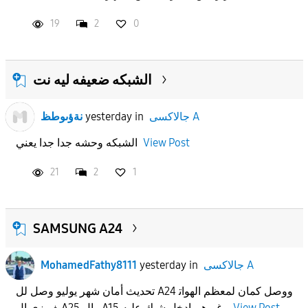
19
2
0
الشبكه ضعيفه ليه نت
جالاكسى A
in
yesterday
نةؤىوطظ
View Post
الشبكه وحشه جدا جدا يعني
21
2
1
SAMSUNG A24
جالاكسى A
in
yesterday
MohamedFathy8111
تحديث أمان شهر يوليو وصل لل A24 ووصل كمان لمعظم الهوات
View Post
ف زي ال A25 وال A15 وغيرهم ادخل شيك عليه