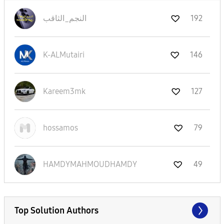
192
النجم_الثاقب
K-ALMutairi
146
Kareem3mk
127
hossamos
79
HAMDYMAHMOUDHAM
DY
49
Top Solution Authors