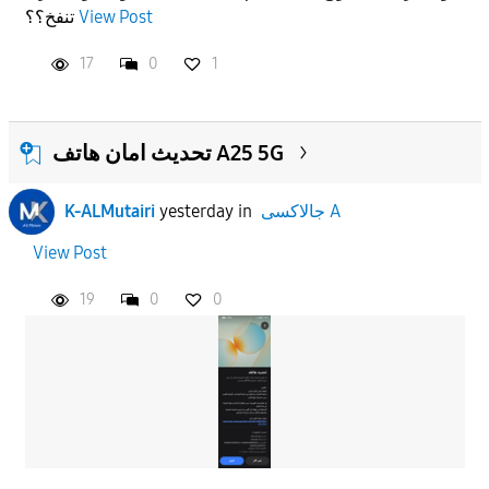
View Post
تنفخ؟؟
17
0
1
تحديث امان هاتف A25 5G
جالاكسى A
in
yesterday
K-ALMutairi
View Post
19
0
0