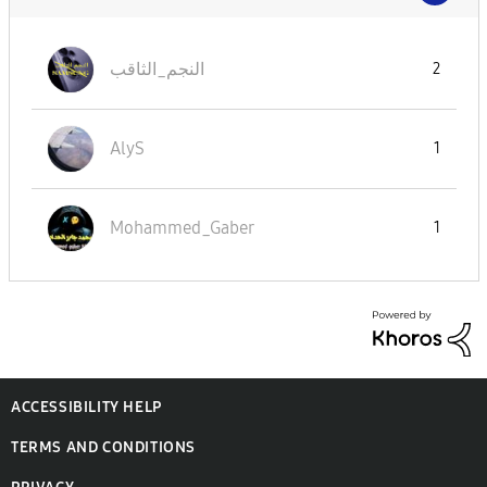
النجم_الثاقب
2
AlyS
1
Mohammed_Gaber
1
ACCESSIBILITY HELP
TERMS AND CONDITIONS