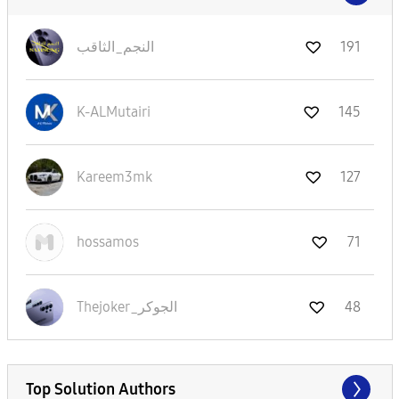
191
النجم_الثاقب
K-ALMutairi
145
Kareem3mk
127
hossamos
71
48
Thejoker_الجوكر
Top Solution Authors