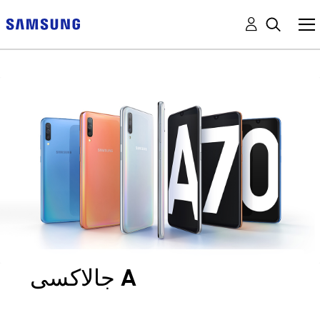
جالاكسى A