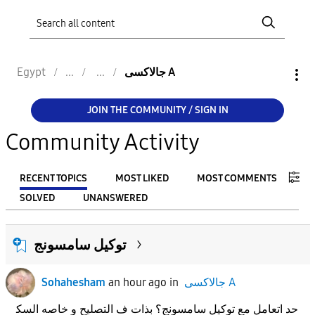
جالاكسى A
Egypt
JOIN THE COMMUNITY / SIGN IN
Community Activity
RECENT TOPICS
MOST LIKED
MOST COMMENTS
SOLVED
UNANSWERED
FILTER:
توكيل سامسونج
From
جالاكسى A
in
an hour ago
Sohahesham
To
حد اتعامل مع توكيل سامسونج؟ بذات ف التصليح و خاصه السك