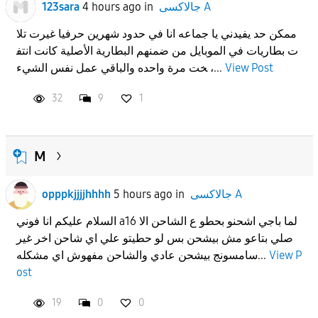
جالاكسى A
in
4 hours ago
123sara
ممكن حد يفيدني يا جماعه انا في حدود شهرين حرفيا غيرت تلا
ت بطاريات في الموبايل من ضمنهم البطارية الأصلية كانت انتف
View Post
خت مرة واحده والباقي عمل نفس الشيء ،...
32
9
1
M
جالاكسى A
in
5 hours ago
opppkjjjjhhhh
السلام عليكم انا فوني a16 لما باجي اشحنو بحطو ع الشاحن الا
صلي بتاعو مش بيشحن بس لو حطيتو علي اي شاحن اخر غير
View P
سامسونج بيشحن عادي والشاحن مفهوش اي مشكله...
ost
19
0
0