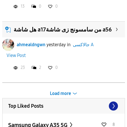
13
0
0
هل شاشة a17من سامسونج زى شاشة a56
جالاكسى A
in
yesterday
ahmealdngwn
View Post
23
2
0
Load more
Top Liked Posts
Samsung Galaxy A35 5G
8