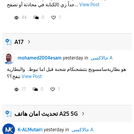
View Post
جداً زي (الكتابة في محادثة أو تصفح...
44
0
1
A17
جالاكسى A
in
yesterday
mohamed2004esam
هو بطاريةسامسونج بتتشحنكام شحنة قبل اما تبوظ. والبطارية
View Post
تنفخ؟؟
17
0
1
تحديث امان هاتف A25 5G
جالاكسى A
in
yesterday
K-ALMutairi