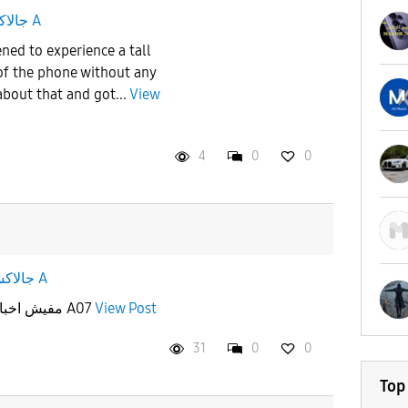
جالاكسى A
ned to experience a tall
 of the phone without any
bout that and got...
View
4
0
0
جالاكسى A
مفيش اخبار عن التحديث (الإصلاحي) لل A07
View Post
31
0
0
Top