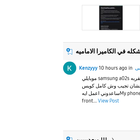
Kenzyyy
10 hours ago
in
موبايلي samsung a02s و الكاميرا الاماميه عندي مقربه
 عشان تجيب وش كامل كويس
ساعدوني اعمل ايهMy phone is samsung a02s and my
front...
View Post
وبعديييين !!!