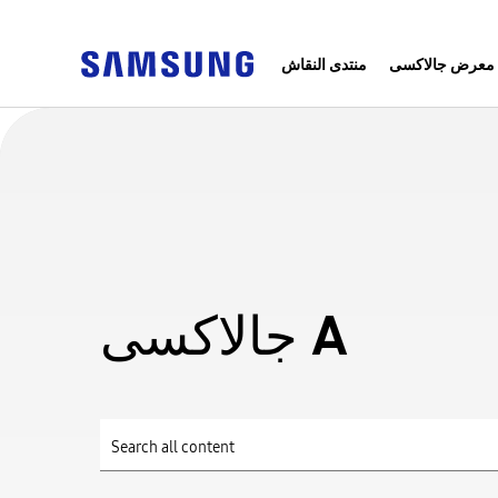
معرض جالاكسى
منتدى النقاش
جالاكسى A