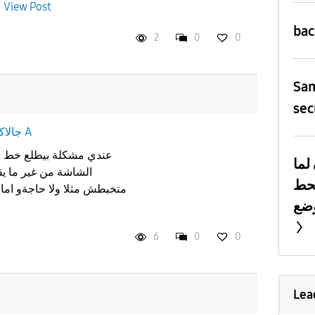
0
View Post
ba
2
0
0
Sa
sec
جالاكسى A
عندي مشكلة بيطلع خط 
لما
الشاشة من غير ما يق
يحط
متخبطش مثلا ولا حاجةو اما 
6
0
0
Lea