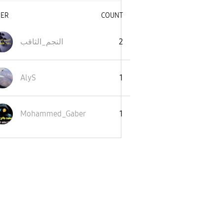
SER
COUNT
النجم_الثاقب
2
AlyS
1
Mohammed_Gaber
1