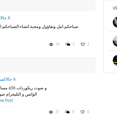
U
جالاكسى A
صباحكم.امل.وتفاؤول.ومحبة.انشاء.الصباحكم.ام
16
2
2
جالاكسى A
و صوت ر
الواتس و التليجرام صو
ew Post
21
0
0