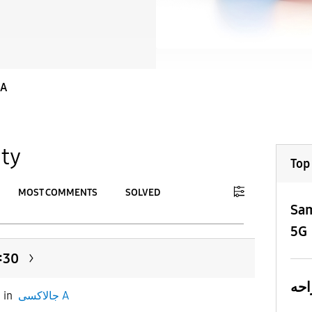
جالاك A
ty
Top
MOST COMMENTS
SOLVED
Sam
To
5G
APPLY
 0:30
o
in
جالاكسى A