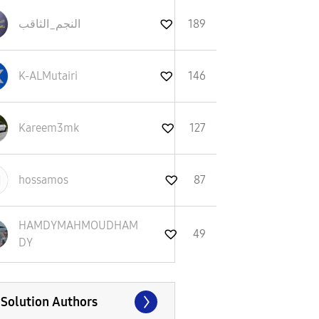
النجم_الثاقب
189
K-ALMutairi
146
Kareem3mk
127
hossamos
87
HAMDYMAHMOUDHAM
49
DY
 Solution Authors