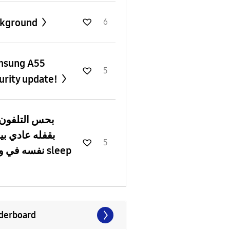
ckground
6
msung A55
5
urity update!
بحس التلفون 
بقفله عادي ب
5
نفسه في وضع sleep
derboard