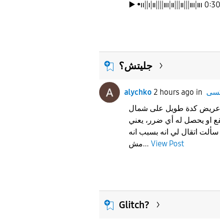
▶︎ •၊၊||၊|။||||။၊|။|||။|||။၊|။၊ 0:3
جليتش؟
alychko
2 hours ago
in
عريض كدة طويل على شمال
ع او يحصل له أي ضرر، يعني
سألت اتقال لي انه بسبب انه
مش...
View Post
Glitch?