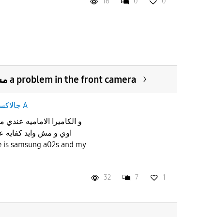
16
0
0
مشكله في الكاميرا الاماميه a problem in the front camera
جالاكسى A
اوي و مش وايد كفايه
32
7
1