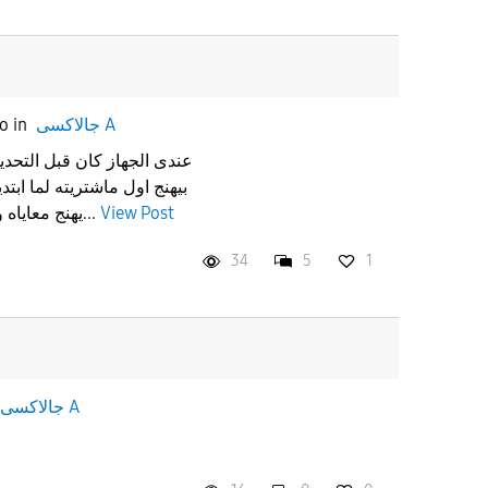
go
in
جالاكسى A
عندى الجهاز كان قبل التح
بيهنج اول ماشتريته لما ابتد
يهنج معاياه والتاتش بيقف لدرجة انى لازم...
View Post
34
5
1
جالاكسى A