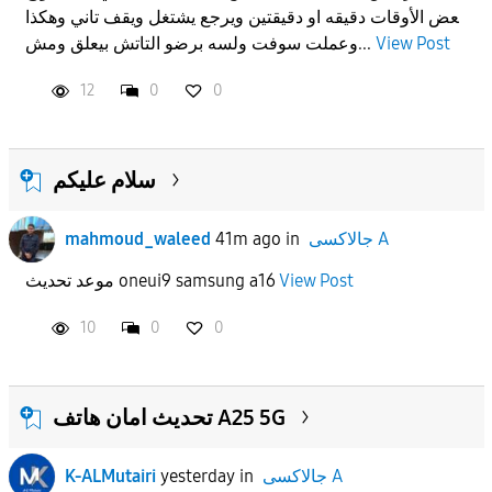
عض الأوقات دقيقه او دقيقتين ويرجع يشتغل ويقف تاني وهكذا
APPLY
وعملت سوفت ولسه برضو التاتش بيعلق ومش...
View Post
12
0
0
سلام عليكم
mahmoud_waleed
41m ago
in
جالاكسى A
موعد تحديث oneui9 samsung a16
View Post
10
0
0
تحديث امان هاتف A25 5G
K-ALMutairi
yesterday
in
جالاكسى A