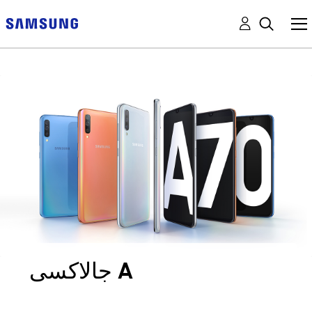
جالاكسى A