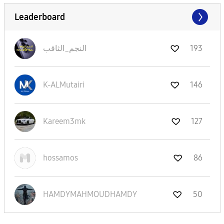
Leaderboard
النجم_الثاقب
193
K-ALMutairi
146
Kareem3mk
127
hossamos
86
HAMDYMAHMOUDHAM
DY
50