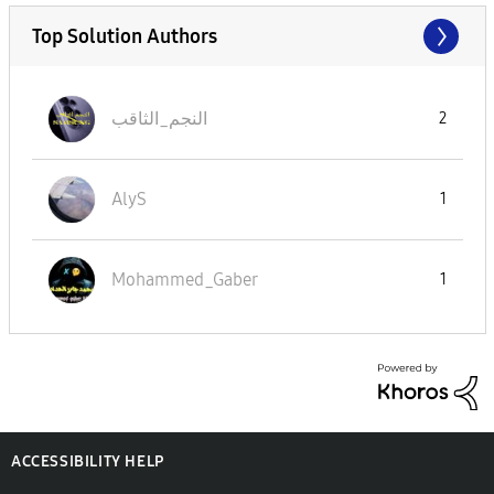
Top Solution Authors
النجم_الثاقب
2
AlyS
1
Mohammed_Gaber
1
ACCESSIBILITY HELP