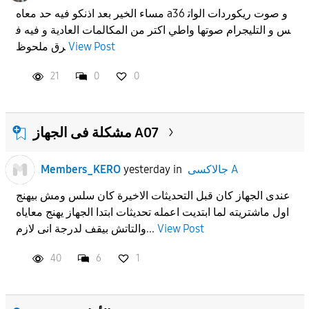
مساء الخير بعد اذنكو فيه حد معاه a36 و صوت ريكوردات الوات
س و التليجرام صوتها واطي اكتر من المكالمات العادية و فيه ف
رق ملحوظ
View Post
21
0
0
مشكلة فى الجهاز A07
Members_KERO
yesterday
in
جالاكسى A
عندى الجهاز كان قبل التحديثات الاخيرة كان سلس ومش بيهنج
اول ماشتريته لما ابتديت اعمله تحديثات ابتدا الجهاز يهنج معاياه
والتاتش بيقف لدرجة انى لازم...
View Post
40
6
1