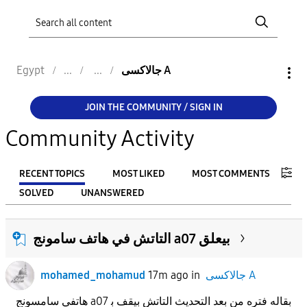
Egypt
جالاكسى A
JOIN THE COMMUNITY / SIGN IN
Community Activity
RECENT TOPICS
MOST LIKED
MOST COMMENTS
SOLVED
UNANSWERED
FILTER:
التاتش في هاتف سامونج a07 بيعلق
From
mohamed_mohamud
17m ago
in
جالاكسى A
To
هاتفي سامسونج a07 بقاله فتره من بعد التحديث التاتش بيقف ب