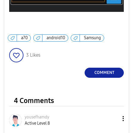
a70
android10
Samsung
3
Likes
COMMENT
4 Comments
yousefhamdy
Active Level 8