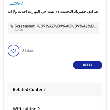
جالاكسى A
بعد اذن حضرتك التحديث ده لسه جي النهارده احدث ولا ايه
Screenshot_%D9%A2%D9%A0%D9%A2%D9%A0%D9%A0%D9%A5%D9%A1%D9%A2-%D9%A1%D9%A4%D9%A3%D9%A9%D9%A3%D9%A1_Software%20update.jpg
247 KB
0
Likes
REPLY
Related Content
Wifi calling