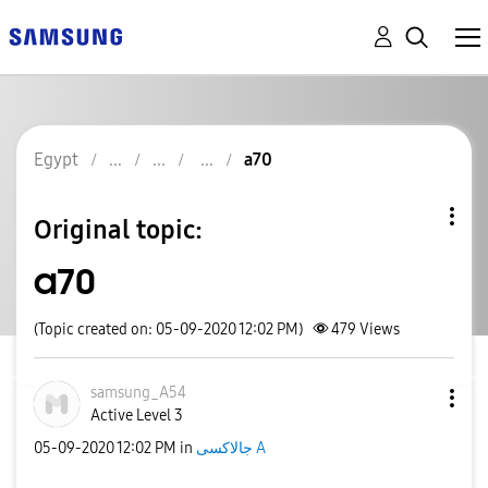
Egypt
a70
Original topic:
a70
(Topic created on: 05-09-2020 12:02 PM)
479
Views
samsung_A54
Active Level 3
جالاكسى A
in
12:02 PM
‎05-09-2020