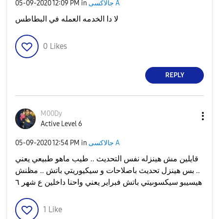
جالاكسى A
in
12:09 PM
‎05-09-2020
لا دا الخدمه العمله في البطاطس
0
Likes
REPLY
M00Dy
Active Level 6
جالاكسى A
in
12:54 PM
‎05-09-2020
قايلين مش هينزله نفس التحديث .. طيب ماهو طبيعي يعني
.. بس هينزل تحديث باصلاحات و سيكيوريتي باتش .. مظنش
هيسيبو سيكسوىيتي باتش فبراير يعني واحنا داخلين ع شهر ٦
1
Like