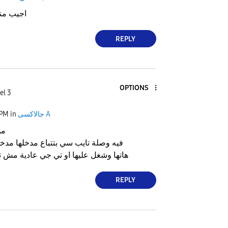
اجيب مني
REPLY
OPTIONS
el 3
جالاكسى A
in
 PM
من
فيه وصلة تايب سي بتتباع مدخلها مدخ
هاتها وشغل عليها او تي جي عادية مش 
REPLY