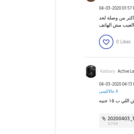
‎04-03-2020
01:57
تر من وصلة لحد
.العيب مش الهاتف
0
Likes
Kabbary
Active Le
‎04-03-2020
04:13
جالاكسى A
 ب ١٥ جنيه
207 KB