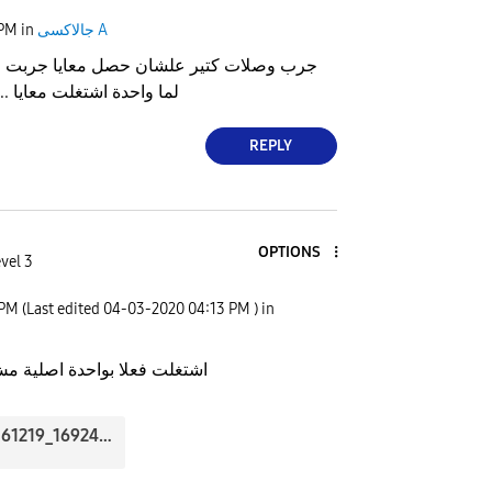
جالاكسى A
in
 PM
جرب وصلات كتير علشان حصل معايا جربت اك
لما واحدة اشتغلت معايا .
REPLY
OPTIONS
vel 3
 PM
(Last edited
‎04-03-2020
04:13 PM
) in
اشتغلت فعلا بواحدة اصلية مش اللي
20200403_161219_16924.jpg