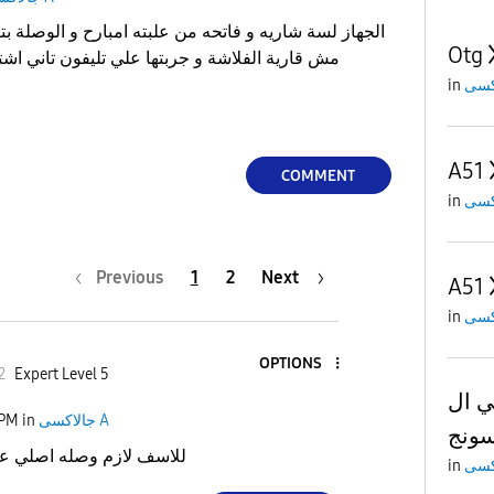
الجهاز لسة شاريه و فاتحه من علبته امبارح و الوصلة ب
Otg
مش قارية الفلاشة و جربتها علي تليفون تاني اشتغلت .. كدة المشكلة منين
in
A51
COMMENT
in
Previous
1
2
Next
A51
in
OPTIONS
2
Expert Level 5
ل OTG
جالاكسى A
in
 PM
للاسف لازم وصله اصلي عشا
in