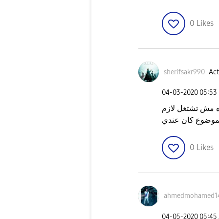
0
Likes
sherifsakr990
Act
‎04-03-2020
05:53
ه مش تشتغل لازم
لموضوع كان عندي
0
Likes
ahmedmohamed1
‎04-05-2020
05:45