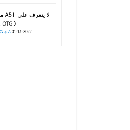
موباي
وصلة OTG
01-13-2022
جالاكسى A