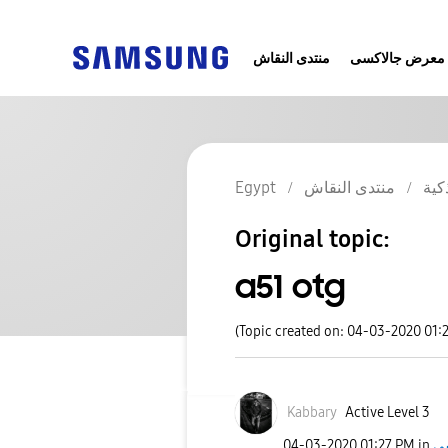
معرض جالاكسى
منتدى النقاش
كية
منتدى النقاش
Egypt
Original topic:
a51 otg
(Topic created on: 04-03-2020 01:
Kabbary
Active Level 3
‎04-03-2020
01:27 PM
in