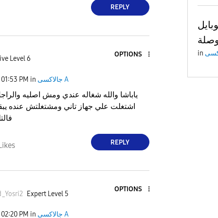
REPLY
ل A51 لا يتعرف علي
in
OPTIONS
ive Level 6
جالاكسى A
in
01:53 PM
ياباشا والله شغاله عندي ومش اصليه والراجل 
اشتغلت علي جهاز تاني ومشتغلتش عنده يبق
فالت
REPLY
Likes
OPTIONS
Yosri2
Expert Level 5
جالاكسى A
in
02:20 PM