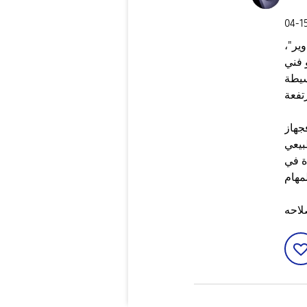
‎04-1
ير"،
 فني
سيطة
ورة دعمه
لطبيعي
ة في