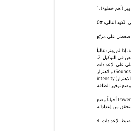
اردوير (أهم خطوة)
إذا لم يهتز: غالباً
المشكلة في "موتور الاهتزاز" نفسه ويحتاج فحص في التوكيل. ​2.
دادات (Settings) > الأصوات
والاهتزاز (Sounds and vibration). ​تأكدي أن خيار Vibration
intensity (شدة الاهتزاز) ليس على أقل درجة. ​تأكدي من تفعيل
​أحياناً وضع Power Saving يقوم بإيقاف الاهتزاز تلقائياً لتوفير
دة ضبط الإعدادات