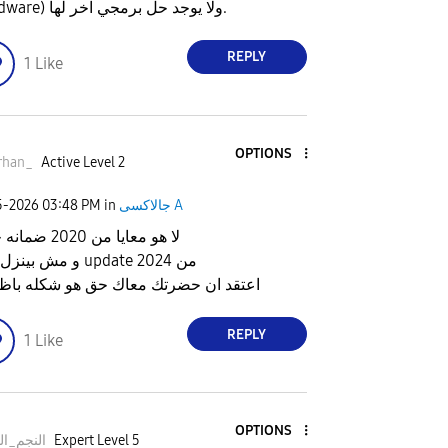
(Hardware) ولا يوجد حل برمجي آخر لها.
REPLY
1
Like
OPTIONS
rhan_
Active Level 2
جالاكسى A
in
03:48 PM
5-2026
لا هو معايا من 2020 ضمانه خلص
و مش بينزل عليه update من 2024
اعتقد ان حضرتك معاك حق هو شكله باظ 
REPLY
1
Like
OPTIONS
Expert Level 5
النجم_ال