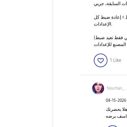
بط > إعادة ضبط كل
الإعدادات.
(هذه الخطوة لا تمسح صورك أو ملفاتك، هي فقط تعيد ضبط
المصنع للإعدادات
1
Like
Nourhan_
‎04-15-2026
هلا بحضرتك
لاسف برضه