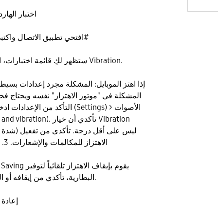
​1. اختبار اله
​افتحي تطبيق الاتصال واكتبي الكود التالي: #0#
ستظهر لكِ قائمة اختبارات، اضغطي على مربّع Vibration.
​إذا اهتز الموبايل: المشكلة مجرد إعدادات بسيطة. ​
التأكد من الإعدادات ​ادخلي على الإع
الاهتزاز للمكالمات والإشعارات. ​3. وضع توفير الطاقة
البطارية، تأكدي من إيقافه أو التحقق من إعداداته.
​4. إعا