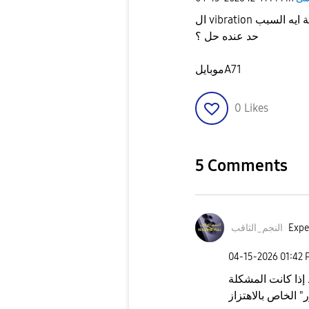
حد عنده حل ؟
موبايلA71
0
Likes
5 Comments
Expe
النجم_الثاقب
‎04-15-2026
01:42 
د إذا كانت المشكلة