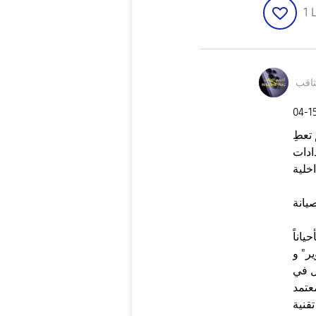
1
L
ثاقب
‎04-1
الاختبار (#0#) لم تعطِ
ادات
ياناً
ر" و
ل في
عتمد
قنية