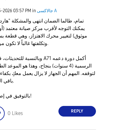
جالاكسى A
in
03:57 PM
5-2026
تمام، طالما الضمان انتهى والمشكلة "هاردو
يمكنك التوجه لأقرب مركز صيانة معتمد (أو
موثوق) لتغيير محرك الاهتزاز، وهي قطعة ب
وتكلفتها غالباً لا تكون مرتفعة.
​وبالنسبة للتحديثات، فجهاز A71 أكمل د
الرسمية (4 سنوات) بنجاح، وهذا هو الموعد ا
لتوقفه. المهم أن الجهاز لا يزال يعمل معكِ بكفاء
باقي المهام.
​بالتوفيق في إصلاحه!
REPLY
0
Likes