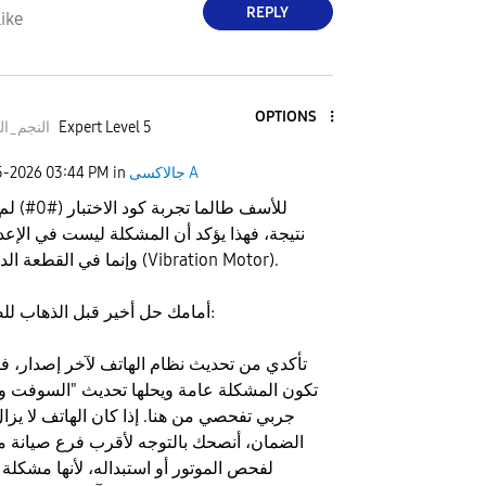
REPLY
ike
OPTIONS
Expert Level 5
النجم_ال
جالاكسى A
in
03:44 PM
5-2026
للأسف طالما تجربة كود 
نتيجة، فهذا يؤكد أن المشكلة ليست في الإعد
وإنما في القطعة الداخلية (Vibration Motor).
​أمامك حل أخير قبل الذهاب للصيانة:
​تأكدي من تحديث نظام الهاتف لآخر إصدار، فأح
تكون المشكلة عامة ويحلها تحديث "السوفت وي
جربي تفحصي من هنا. ​إذا كان الهاتف لا يزا
الضمان، أنصحك بالتوجه لأقرب فرع صيانة م
لفحص الموتور أو استبداله، لأنها مشكلة ت