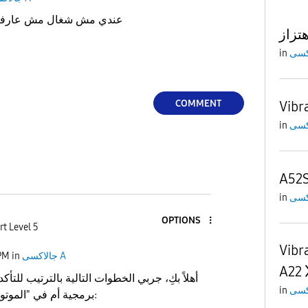
ال vibration عندي مش شغال مش عارفة ايه السبب
هتزاز
in
COMMENT
Vibr
in
A52
in
OPTIONS
rt Level 5
Vibr
جالاكسى A
in
PM
A22
أهلاً بكِ، جربي الخطوات التالية بالترتيب للتأك
in
برمجية أم في "الموتور" الخاص بالاهتزاز: