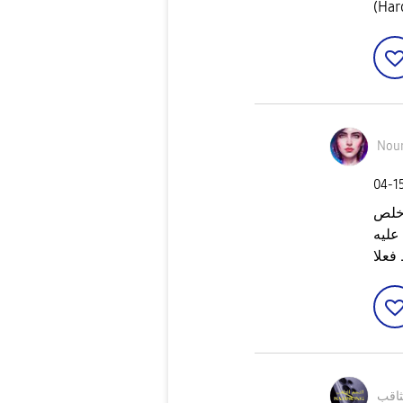
Nou
‎04-1
فعلا
ثاقب