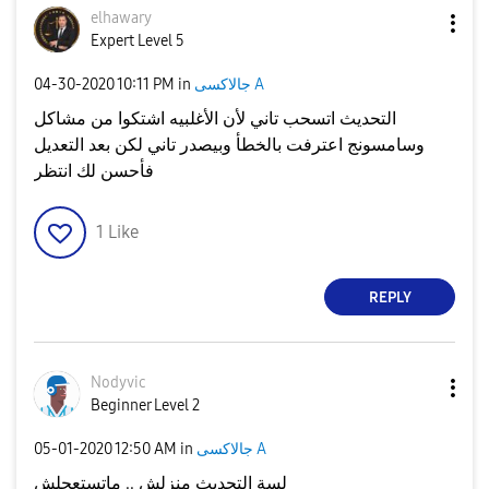
elhawary
Expert Level 5
جالاكسى A
in
10:11 PM
‎04-30-2020
التحديث اتسحب تاني لأن الأغلبيه اشتكوا من مشاكل
وسامسونج اعترفت بالخطأ وبيصدر تاني لكن بعد التعديل
فأحسن لك انتظر
1
Like
REPLY
Nodyvic
Beginner Level 2
جالاكسى A
in
12:50 AM
‎05-01-2020
لسة التحديث منزلش .. ماتستعجلش