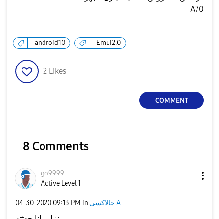
A70
android10
Emui2.0
2
Likes
COMMENT
8 Comments
go9999
Active Level 1
جالاكسى A
in
09:13 PM
‎04-30-2020
نزل وانا حدثته