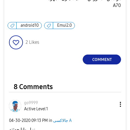
A70
android10
Emui2.0
2
Likes
COMMENT
8 Comments
go9999
Active Level 1
جالاكسى A
in
09:13 PM
‎04-30-2020
نزل وانا حدثته