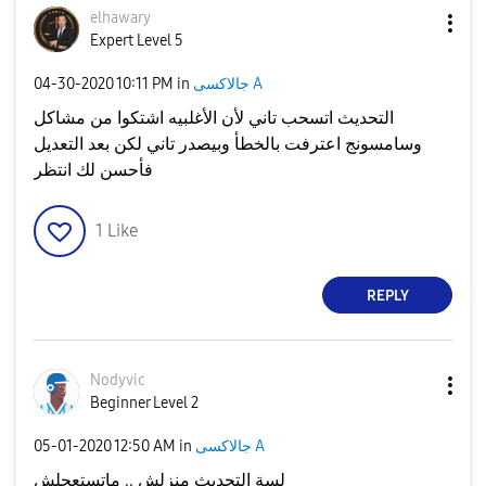
elhawary
Expert Level 5
جالاكسى A
in
10:11 PM
‎04-30-2020
التحديث اتسحب تاني لأن الأغلبيه اشتكوا من مشاكل
وسامسونج اعترفت بالخطأ وبيصدر تاني لكن بعد التعديل
فأحسن لك انتظر
1
Like
REPLY
Nodyvic
Beginner Level 2
جالاكسى A
in
12:50 AM
‎05-01-2020
لسة التحديث منزلش .. ماتستعجلش