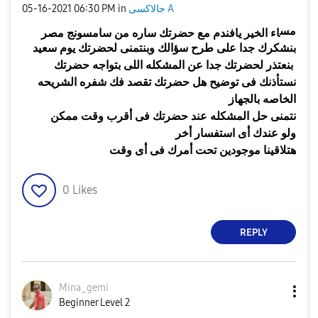
جالاكسى A
in
06:30 PM
‎05-16-2021
مس
اء
الخير يافندم
مع حضرتك ساره من سامسونج مصر
بنشكرك جدا على طرح سؤالك وبنتمنى لحضرتك يوم سعيد
بنعتذر لحضرتك جدا عن المشكله اللى بتواجه حضرتك
نستأذنك فى توضيح هل حضرتك تقصد فك شفره الشريحه
الخاصه بالجهاز
نتمنى حل المشكله عند حضرتك فى أقرب وقت ممكن
ولو عندك أى استفسار أخر
هتلاقينا موجودين تحت أمرك فى أى وقت
0
Likes
REPLY
Mina_gemi
Beginner Level 2