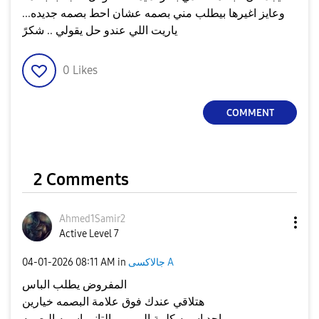
وعايز اغيرها بيطلب مني بصمه عشان احط بصمه جديده...
ياريت اللي عندو حل يقولي .. شكرً
0
Likes
COMMENT
2 Comments
Ahmed1Samir2
Active Level 7
جالاكسى A
in
08:11 AM
‎04-01-2026
المفروض يطلب الباس
هتلاقي عندك فوق علامة البصمه خيارين
واحد اسمه كلمة المرور والتاني اسمه البصمه