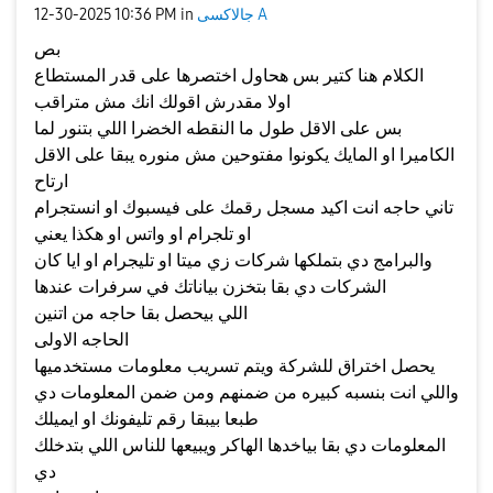
جالاكسى A
in
10:36 PM
‎12-30-2025
بص
الكلام هنا كتير بس هحاول اختصرها على قدر المستطاع
اولا مقدرش اقولك انك مش متراقب
بس على الاقل طول ما النقطه الخضرا اللي بتنور لما
الكاميرا او المايك يكونوا مفتوحين مش منوره يبقا على الاقل
ارتاح
تاني حاجه انت اكيد مسجل رقمك على فيسبوك او انستجرام
او تلجرام او واتس او هكذا يعني
والبرامج دي بتملكها شركات زي ميتا او تليجرام او ايا كان
الشركات دي بقا بتخزن بياناتك في سرفرات عندها
اللي بيحصل بقا حاجه من اتنين
الحاجه الاولى
يحصل اختراق للشركة ويتم تسريب معلومات مستخدميها
واللي انت بنسبه كبيره من ضمنهم ومن ضمن المعلومات دي
طبعا بيبقا رقم تليفونك او ايميلك
المعلومات دي بقا بياخدها الهاكر ويبيعها للناس اللي بتدخلك
دي