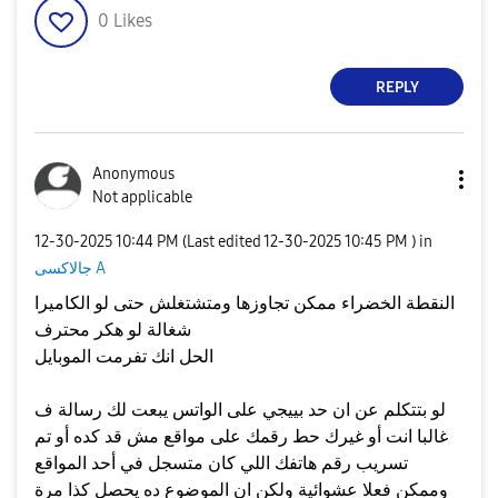
0
Likes
REPLY
Anonymous
Not applicable
‎12-30-2025
10:44 PM
(Last edited
‎12-30-2025
10:45 PM
) in
جالاكسى A
النقطة الخضراء ممكن تجاوزها ومتشتغلش حتى لو الكاميرا
شغالة لو هكر محترف
الحل انك تفرمت الموبايل
لو بتتكلم عن ان حد بييجي على الواتس يبعت لك رسالة ف
غالبا انت أو غيرك حط رقمك على مواقع مش قد كده أو تم
تسريب رقم هاتفك اللي كان متسجل في أحد المواقع
وممكن فعلا عشوائية ولكن ان الموضوع ده يحصل كذا مرة