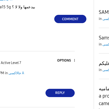
ميزه مكالمات الواي فاي a15 5g بيدعمها ولا لا ؟
SAM
in
COMMENT
Sam
in
OPTIONS
ليكم
Active Level 7
in
 PM
in
جالاكسى A
اميه
REPLY
a pr
cam