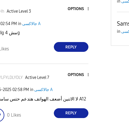
in
OPTIONS
Hh
Active Level 3
Sams
02:54 PM
in
جالاكسى A
in
النسخه ال 5g مش 4g
REPLY
Likes
OPTIONS
YLFYLDLYDLY
Active Level 7
25-2025
02:58 PM
in
جالاكسى A
لا الاتنين أضعف الهواتف هتدعم حتس سامسونج A12
REPLY
0
Likes