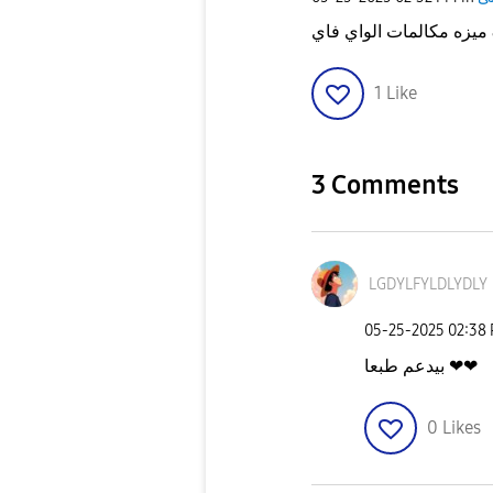
1
Like
3 Comments
LGDYLFYLDLYDLY
‎05-25-2025
02:38
بيدعم طبعا ❤❤
0
Likes