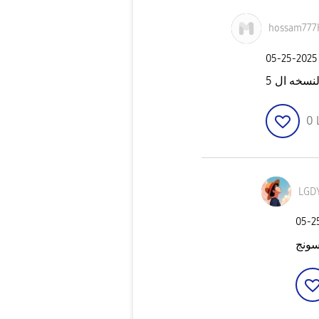
hossam777
‎05-25-2025
0
LGD
‎05-