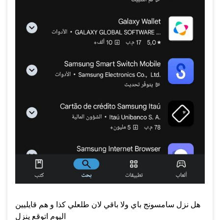
هل نزل سامسونج باي ولا باقي لان طلعلي كذا و هم قايليين
اليوم اتوقع ينزل