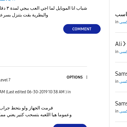
شباب انا 
ناسب
والبطرية بقت بتنزل بسرعه
in
COMMENT
Ali
in
Sams
OPTIONS
Level 7
in
 AM
(Last edited
‎06-30-2019
10:38 AM
) in
Sams
فرمت الجهاز ولو بتحط جراب 
in
وعموما هيا اللعبه بتسحب كتير يعني ممكن ٥ ساعات