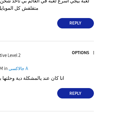
لعبة بيجي أسرع لعبه في العالم بي تاخد شحن ا
متقلقش كل الموبايل
REPLY
OPTIONS
tive Level 2
جالاكسى A
in
AM
انا كان عند يالمشكلة دية وحلتها ب
REPLY