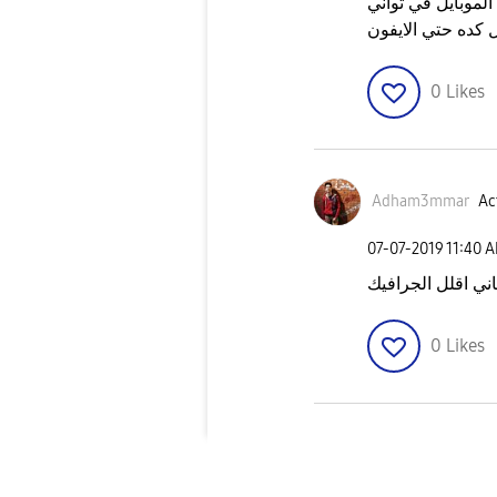
لموبايل في ثواني
 كده حتي الايفون
0
Likes
Adham3mmar
Ac
‎07-07-2019
11:40 
اني اقلل الجرافيك
0
Likes