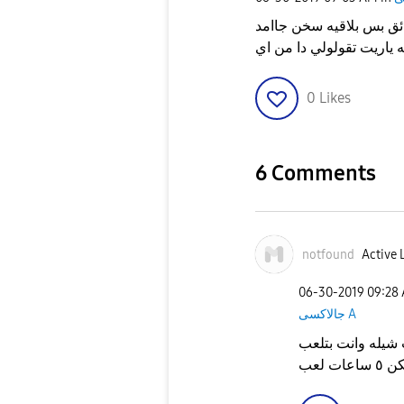
الموبايل لما اجي العب ببجي لمدة ٣ دقائق بس بلاقيه سخن جاامد
 ياريت تقولولي دا من اي
0
Likes
6 Comments
notfound
Active 
‎06-30-2019
09:28
جالاكسى A
شيله وانت بتلعب
 لعب