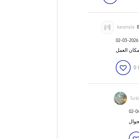
karamyla
B
‎02-03-2026
كان العمل
0
Turk
‎02-
جوال