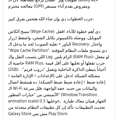
معالجه محترم (G99) ومفروض يقدم أداء مستقر.
​جرب الخطوات دي وإن شاء الله هتحس بفرق كبير:
​مسح الكاش (Wipe Cache): دي أهم خطوة للأداء. اقفل
الموبايل، ووصله بالكمبيوتر بكابل الشحن، واضغط (زرار
الباور + تعلية الصوت) لحد ما يدخل الـ Recovery، واختار
"Wipe Cache Partition". دي بتمسح ملفات النظام المؤقتة
اللي بتسبب التقل والـ Lag. ​الرام بلس (RAM Plus): لو مفعل
خاصية الـ RAM Plus، جرب تقفلها أو تخليها على أقل قيمة
(2GB). أحياناً بتبطئ الذاكرة الداخلية وتعمل "دروب فريم". ​
مشكلة الشبكة: ادخل على (الإعدادات > الإدارة العامة >
إعادة ضبط > إعادة ضبط ضبط الشبكة). ده هينشط اتصال
الـ Wi-Fi والبيانات من جديد. ​خفة الواجهة: قلل سرعة
الأنميشن من "خيارات المطور" (Window/Transition
animation scale) وخليها 0.5x، الجهاز هيبان معاك طيارة. ​
تحديث التطبيقات: تأكد إن كل تطبيقات النظام متحدثة من
Galaxy Store مش بس Play Store.