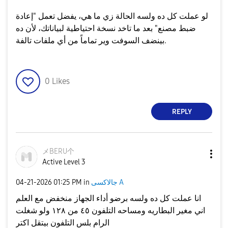
​لو عملت كل ده ولسه الحالة زي ما هي، يفضل تعمل "إعادة
ضبط مصنع" بعد ما تاخد نسخة احتياطية لبياناتك، لأن ده
بينضف السوفت وير تماماً من أي ملفات تالفة.
0
Likes
REPLY
メBERU个
Active Level 3
جالاكسى A
in
01:25 PM
‎04-21-2026
انا عملت كل ده ولسه برضو أداء الجهاز منخفض مع العلم
اني مغير البطاريه ومساحه التلفون ٤٥ من ١٢٨ ولو شغلت
الرام بلس التلفون بيتقل اكتر