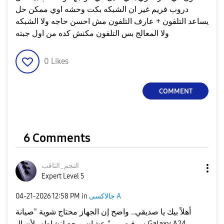
دروب فريم غير ان الشبكه بكت وحشه اوي ممكن حل
يساعد التلفون + عارف التلفون مش احسن حاجه ولا الشبكه
ولا المعالج بس التلفون مكنش كده من اول جبته
0
Likes
COMMENT
6 Comments
النجم_الثاقب
Expert Level 5
جالاكسى A
in
12:58 PM
‎04-21-2026
أهلاً بيك يا صديقي.. واضح إن الجهاز محتاج شوية "صيانة
سوفت وير" عشان يرجع لنشاطه، لأن الـ Galaxy A24