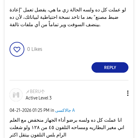
​لو عملت كل ده ولسه الحالة زي ما هي، يفضل تعمل "إعادة
ضبط مصنع" بعد ما تاخد نسخة احتياطية لبياناتك، لأن ده
بينضف السوفت وير تماماً من أي ملفات تالفة.
0
Likes
REPLY
メBERU个
Active Level 3
جالاكسى A
in
01:25 PM
‎04-21-2026
انا عملت كل ده ولسه برضو أداء الجهاز منخفض مع العلم
اني مغير البطاريه ومساحه التلفون ٤٥ من ١٢٨ ولو شغلت
الرام بلس التلفون بيتقل اكتر