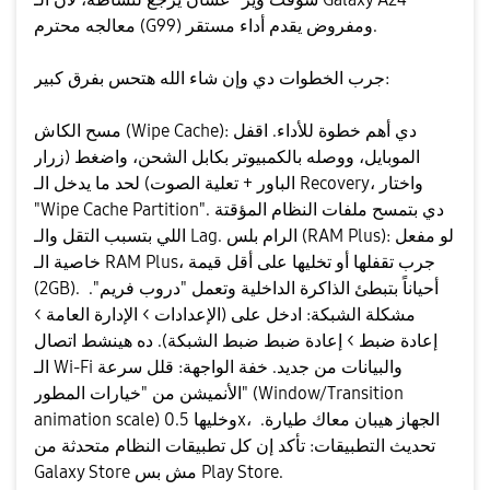
معالجه محترم (G99) ومفروض يقدم أداء مستقر.
​جرب الخطوات دي وإن شاء الله هتحس بفرق كبير:
​مسح الكاش (Wipe Cache): دي أهم خطوة للأداء. اقفل
الموبايل، ووصله بالكمبيوتر بكابل الشحن، واضغط (زرار
الباور + تعلية الصوت) لحد ما يدخل الـ Recovery، واختار
"Wipe Cache Partition". دي بتمسح ملفات النظام المؤقتة
اللي بتسبب التقل والـ Lag. ​الرام بلس (RAM Plus): لو مفعل
خاصية الـ RAM Plus، جرب تقفلها أو تخليها على أقل قيمة
(2GB). أحياناً بتبطئ الذاكرة الداخلية وتعمل "دروب فريم". ​
مشكلة الشبكة: ادخل على (الإعدادات > الإدارة العامة >
إعادة ضبط > إعادة ضبط ضبط الشبكة). ده هينشط اتصال
الـ Wi-Fi والبيانات من جديد. ​خفة الواجهة: قلل سرعة
الأنميشن من "خيارات المطور" (Window/Transition
animation scale) وخليها 0.5x، الجهاز هيبان معاك طيارة. ​
تحديث التطبيقات: تأكد إن كل تطبيقات النظام متحدثة من
Galaxy Store مش بس Play Store.