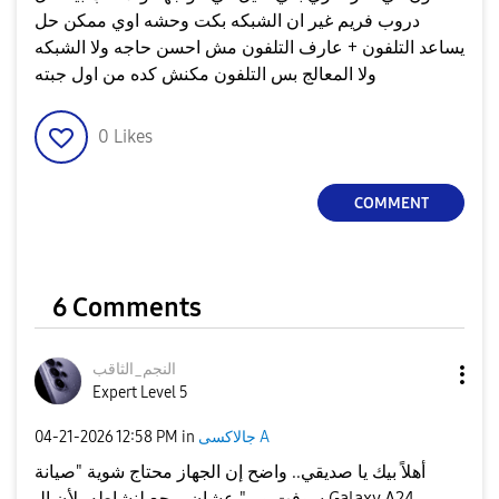
دروب فريم غير ان الشبكه بكت وحشه اوي ممكن حل
يساعد التلفون + عارف التلفون مش احسن حاجه ولا الشبكه
ولا المعالج بس التلفون مكنش كده من اول جبته
0
Likes
COMMENT
6 Comments
النجم_الثاقب
Expert Level 5
جالاكسى A
in
12:58 PM
‎04-21-2026
أهلاً بيك يا صديقي.. واضح إن الجهاز محتاج شوية "صيانة
سوفت وير" عشان يرجع لنشاطه، لأن الـ Galaxy A24