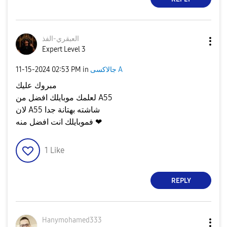
العبقري-الفذ
Expert Level 3
جالاكسى A
in
02:53 PM
‎11-15-2024
مبروك عليك
لعلمك موبايلك افضل من A55
لان A55 شاشته بهتانة جدا
فموبايلك انت افضل منه ❤
1
Like
REPLY
Hanymohamed333