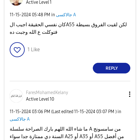
Active Level 1
جالاكسى A
in
05:48 PM
‎11-15-2024
كان نفسي الحقيقة اجيب الA55 لكن لقيت الفروق بسيطة
فتوكلت ع الله وجبت ده
1
Like
REPLY
FaresMohamedKel
any
Active Level 10
‎11-15-2024
03:06 PM
(Last edited
‎11-15-2024
03:07 PM
) in
جالاكسى A
ما شاء الله اللهم بارك الصراحة سلسلة A من سامسونج
السنة دي ممتازة جدا سواء A25 أو A35 أو A55 من أفضل